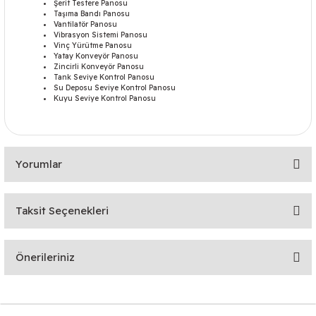
Şerit Testere Panosu
Taşıma Bandı Panosu
Vantilatör Panosu
Vibrasyon Sistemi Panosu
Vinç Yürütme Panosu
Yatay Konveyör Panosu
Zincirli Konveyör Panosu
Tank Seviye Kontrol Panosu
Su Deposu Seviye Kontrol Panosu
Kuyu Seviye Kontrol Panosu
Yorumlar
Taksit Seçenekleri
Bu ürüne ilk yorumu siz yapın!
Önerileriniz
Yorum Yaz
Bu ürünün fiyat bilgisi, resim, ürün açıklamalarında ve diğer
konularda yetersiz gördüğünüz noktaları öneri formunu