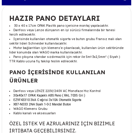
HAZIR PANO DETAYLARI
30 x 40 x 17cm OPAK Plastik pano içerisine montaj yapılacaktır.
Danfoss veya Lenze dünyanın en iyi sürücü firmalarında bir tanesi
tercih edilecektir.
İçerisinde kullanılan otomatik sigorta ve buton grubu Fransız malı olan
sektör lideri Schneider kullanılacaktır.
Motor bağlantıları için klemens'e çıkarılacak, kullanılan ürün sektöründe
lider konumda olan WAGO marka kullanılacaktır.
Pano çıkışına standar sızdırmazlık için rekor ile 5mt 3x2,5mm² ( Siyah )
TTR Kablo ucuna fiş takılıp teslim edilecektir.
PANO İÇERİSİNDE KULLANILAN
ÜRÜNLER
Danfoss veya LENZE 220V/240V AC Monofaze Hız Kontrol
30x40x17 OPAK Kapaklı ABS Pano ( RAL 7035 Gri )
EZ9F43310 3kA C eğrisi 3x10A Otomatik Sigorta
XB7-ND33 2NA Siyah 1-0-2 Mandal Buton
WAGO Klemens Grubu
Kablo kanalı ve aksesuarları
ÖZEL İSTEK VE AZRULARINIZ İÇİN BİZİMLE
İRTİBATA GEÇEBİLİRSİNİZ.