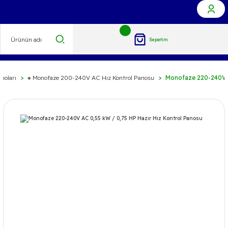
Sepetim
noları
⁕ Monofaze 200-240V AC Hız Kontrol Panosu
Monofaze 220-240V A