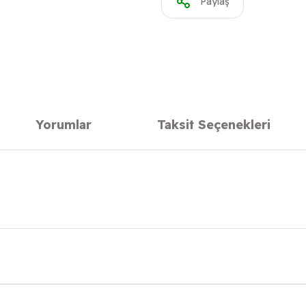
Paylaş
Yorumlar
Taksit Seçenekleri
onularda yetersiz gördüğünüz noktaları öneri formunu kullanarak tarafımıza
Bu ürüne ilk yorumu siz yapın!