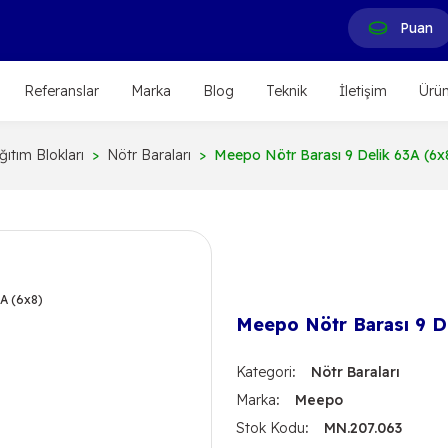
Puan
Referanslar
Marka
Blog
Teknik
İletişim
Ürün
ıtım Blokları
Nötr Baraları
Meepo Nötr Barası 9 Delik 63A (6x
Meepo Nötr Barası 9 De
Kategori
Nötr Baraları
Marka
Meepo
Stok Kodu
MN.207.063