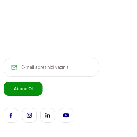
Ürün resmi kalitesiz, bozuk veya görüntülenemiyor.
Ürün açıklamasında eksik bilgiler bulunuyor.
Ürün bilgilerinde hatalar bulunuyor.
Ürün fiyatı diğer sitelerden daha pahalı.
Bu ürüne benzer farklı alternatifler olmalı.
Abone Ol