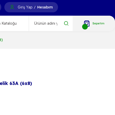
Giriş Yap
Hesabım
/
 Kataloğu
Sepetim
8)
lik 63A (6x8)