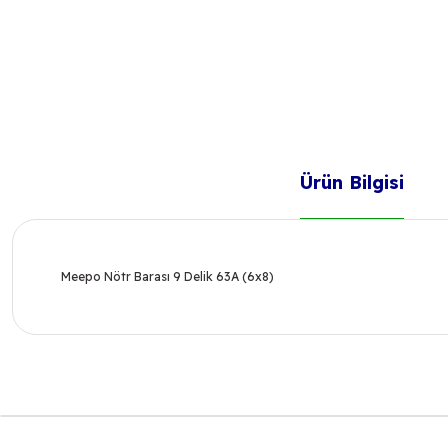
Ürün Bilgisi
Meepo Nötr Barası 9 Delik 63A (6x8)
Bu ürünün fiyat bilgisi, resim, ürün açıklamalarında ve diğer k
Görüş ve önerileriniz için teşekkür ederiz.