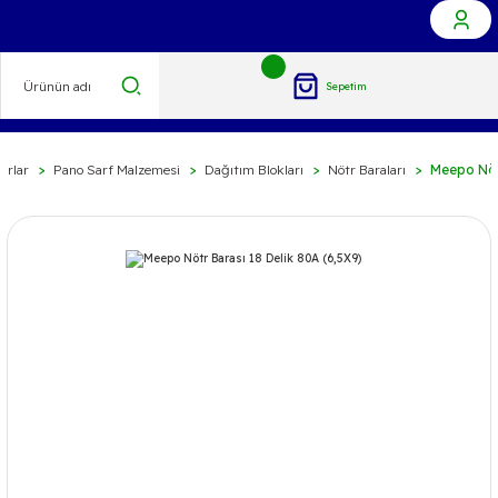
Sepetim
arlar
Pano Sarf Malzemesi
Dağıtım Blokları
Nötr Baraları
Meepo Nötr