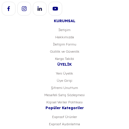
Bu ürüne benzer farklı alternatifler olmalı.
KURUMSAL
İletişim
Hakkımızda
Gönder
İletişim Formu
Gizlilik ve Güvenlik
Kargo Takibi
ÜYELİK
Yeni Üyelik
Üye Girişi
Şifremi Unuttum
Mesafeli Satış Sözleşmesi
Kişisel Veriler Politikası
Popüler Kategoriler
Exproof Ürünler
Exproof Aydınlatma