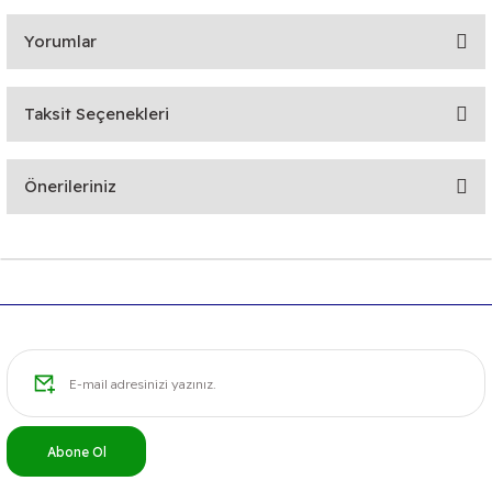
Yorumlar
Taksit Seçenekleri
Bu ürüne ilk yorumu siz yapın!
Önerileriniz
Yorum Yaz
Bu ürünün fiyat bilgisi, resim, ürün açıklamalarında ve diğer
konularda yetersiz gördüğünüz noktaları öneri formunu
kullanarak tarafımıza iletebilirsiniz.
Görüş ve önerileriniz için teşekkür ederiz.
Ürün resmi kalitesiz, bozuk veya görüntülenemiyor.
Ürün açıklamasında eksik bilgiler bulunuyor.
Ürün bilgilerinde hatalar bulunuyor.
Abone Ol
Ürün fiyatı diğer sitelerden daha pahalı.