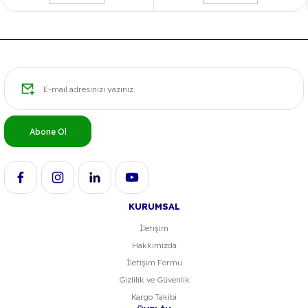
Ürün resmi kalitesiz, bozuk veya görüntülenemiyor.
Ürün açıklamasında eksik bilgiler bulunuyor.
Ürün bilgilerinde hatalar bulunuyor.
Ürün fiyatı diğer sitelerden daha pahalı.
Bu ürüne benzer farklı alternatifler olmalı.
Abone Ol
Gönder
KURUMSAL
İletişim
Hakkımızda
İletişim Formu
Gizlilik ve Güvenlik
Kargo Takibi