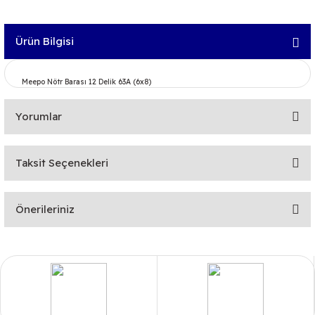
Ürün Bilgisi
Meepo Nötr Barası 12 Delik 63A (6x8)
Yorumlar
Taksit Seçenekleri
Bu ürüne ilk yorumu siz yapın!
Önerileriniz
Yorum Yaz
Bu ürünün fiyat bilgisi, resim, ürün açıklamalarında ve diğer
konularda yetersiz gördüğünüz noktaları öneri formunu
kullanarak tarafımıza iletebilirsiniz.
Görüş ve önerileriniz için teşekkür ederiz.