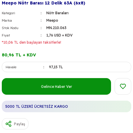
Meepo Nötr Barası 12 Delik 63A (6x8)
Kategori
Nötr Baraları
Marka
Meepo
Stok Kodu
MN.210.063
Fiyat
1,76 USD + KDV
*10,06 TL den başlayan taksitlerle!
80,96 TL + KDV
Havale
97,15 TL
Gelince Haber Ver
5000 TL ÜZERİ ÜCRETSİZ KARGO
Paylaş