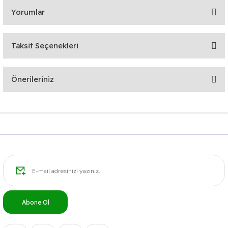
Yorumlar
Taksit Seçenekleri
Bu ürüne ilk yorumu siz yapın!
Önerileriniz
Yorum Yaz
Bu ürünün fiyat bilgisi, resim, ürün açıklamalarında ve diğer
konularda yetersiz gördüğünüz noktaları öneri formunu
kullanarak tarafımıza iletebilirsiniz.
Görüş ve önerileriniz için teşekkür ederiz.
Ürün resmi kalitesiz, bozuk veya görüntülenemiyor.
Ürün açıklamasında eksik bilgiler bulunuyor.
Ürün bilgilerinde hatalar bulunuyor.
Abone Ol
Ürün fiyatı diğer sitelerden daha pahalı.
Bu ürüne benzer farklı alternatifler olmalı.