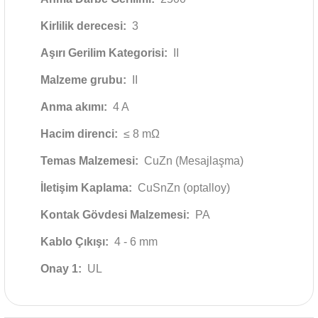
Kirlilik derecesi:
3
Aşırı Gerilim Kategorisi:
II
Malzeme grubu:
II
Anma akımı:
4 A
Hacim direnci:
≤ 8 mΩ
Temas Malzemesi:
CuZn (Mesajlaşma)
İletişim Kaplama:
CuSnZn (optalloy)
Kontak Gövdesi Malzemesi:
PA
Kablo Çıkışı:
4 - 6 mm
Onay 1:
UL