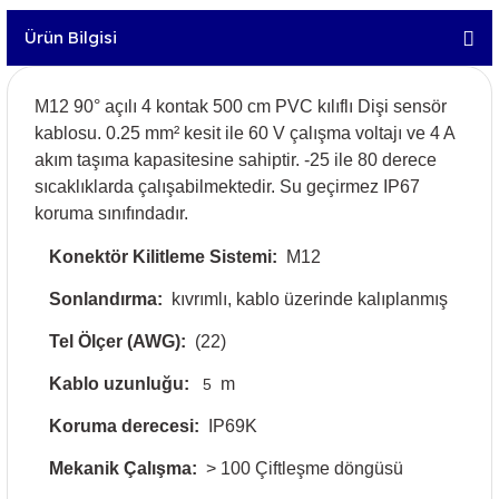
Ürün Bilgisi
M12 90° açılı 4 kontak 500 cm PVC kılıflı Dişi sensör
kablosu. 0.25 mm² kesit ile 60 V çalışma voltajı ve 4 A
akım taşıma kapasitesine sahiptir. -25 ile 80 derece
sıcaklıklarda çalışabilmektedir. Su geçirmez IP67
koruma sınıfındadır.
Konektör Kilitleme Sistemi:
M12
Sonlandırma:
kıvrımlı, kablo üzerinde kalıplanmış
Tel Ölçer (AWG):
(22)
Kablo uzunluğu:
m
5
Koruma derecesi:
IP69K
Mekanik Çalışma:
> 100 Çiftleşme döngüsü