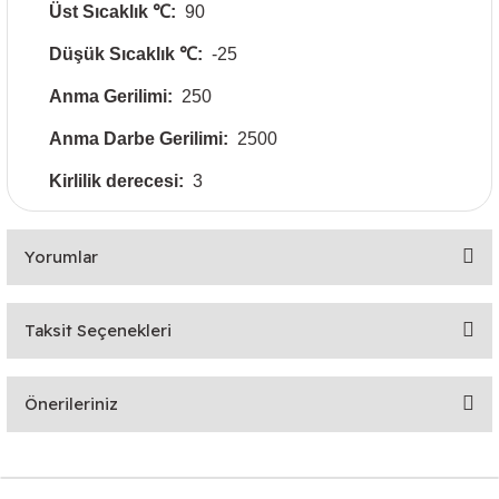
Üst Sıcaklık ℃:
90
Düşük Sıcaklık ℃:
-25
Anma Gerilimi:
250
Anma Darbe Gerilimi:
2500
Kirlilik derecesi:
3
Yorumlar
Taksit Seçenekleri
Bu ürüne ilk yorumu siz yapın!
Önerileriniz
Yorum Yaz
Bu ürünün fiyat bilgisi, resim, ürün açıklamalarında ve diğer
konularda yetersiz gördüğünüz noktaları öneri formunu