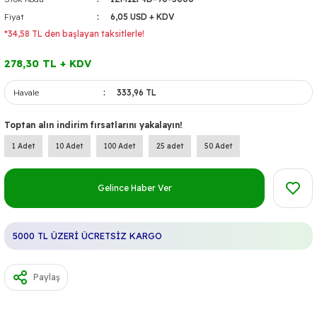
Fiyat
6,05 USD + KDV
*34,58 TL den başlayan taksitlerle!
278,30 TL + KDV
Havale
333,96 TL
Toptan alın indirim fırsatlarını yakalayın!
1 Adet
10 Adet
100 Adet
25 adet
50 Adet
Gelince Haber Ver
5000 TL ÜZERİ ÜCRETSİZ KARGO
Paylaş