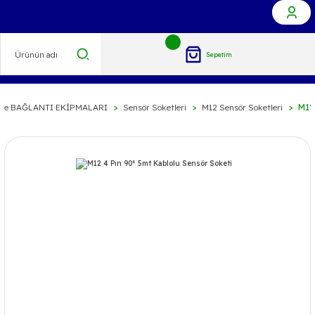
Sepetim
ve BAĞLANTI EKİPMALARI
Sensör Soketleri
M12 Sensör Soketleri
M12