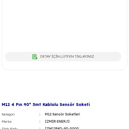
DETAY İÇİN LÜTFEN TIKLAYINIZ
M12 4 Pın 90° 5mt Kablolu Sensör Soketi
Kategori
M12 Sensör Soketleri
Marka
İZMİR ENERJİ
Stok Kodu
İZM12P4D-90-5000