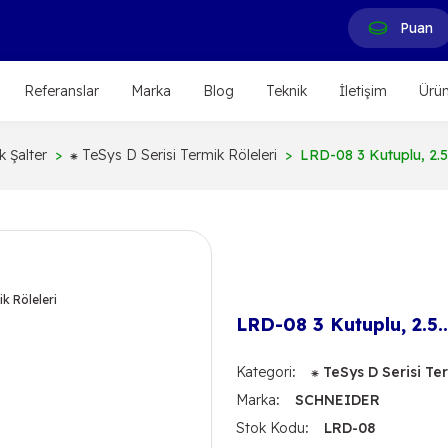
Puan
Referanslar
Marka
Blog
Teknik
İletişim
Ürün
 Şalter
⁕ TeSys D Serisi Termik Röleleri
LRD-08 3 Kutuplu, 2.5.
LRD-08 3 Kutuplu, 2.5.
Kategori
⁕ TeSys D Serisi Te
Marka
SCHNEIDER
Stok Kodu
LRD-08