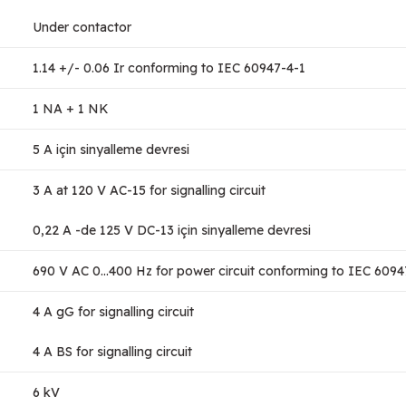
Under contactor
1.14 +/- 0.06 Ir conforming to IEC 60947-4-1
1 NA + 1 NK
5 A için sinyalleme devresi
3 A at 120 V AC-15 for signalling circuit
0,22 A -de 125 V DC-13 için sinyalleme devresi
690 V AC 0...400 Hz for power circuit conforming to IEC 6094
4 A gG for signalling circuit
4 A BS for signalling circuit
6 kV