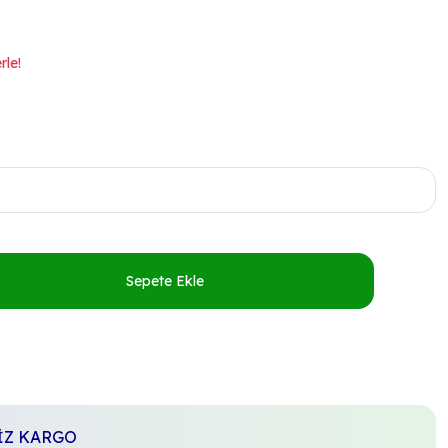
rle!
Sepete Ekle
SİZ KARGO