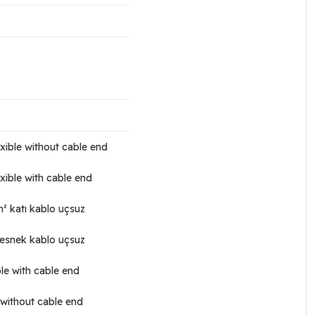
exible without cable end
exible with cable end
m² katı kablo uçsuz
² esnek kablo uçsuz
ble with cable end
 without cable end