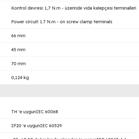
Kontrol devresi: 1,7 N.m - üzerinde vida kelepçesi terminalleri
Power circuit: 1.7 N.m - on screw clamp terminals
66 mm
45 mm
70 mm
0,124 kg
TH 'e uygunIEC 60068
IP20 'e uygunIEC 60529