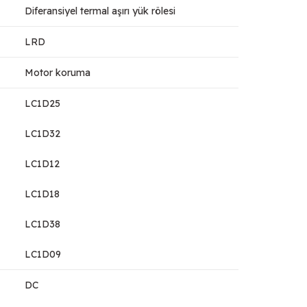
Diferansiyel termal aşırı yük rölesi
LRD
Motor koruma
LC1D25
LC1D32
LC1D12
LC1D18
LC1D38
LC1D09
DC