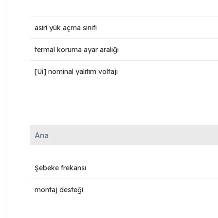
asiri yük açma sinifi
termal koruma ayar aralığı
[Ui] nominal yalıtım voltajı
Ana
Şebeke frekansı
montaj desteği