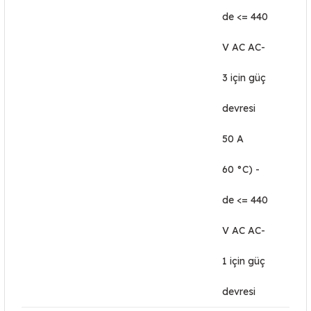
de <= 440
V AC AC-
3 için güç
devresi
50 A
60 °C) -
de <= 440
V AC AC-
1 için güç
devresi