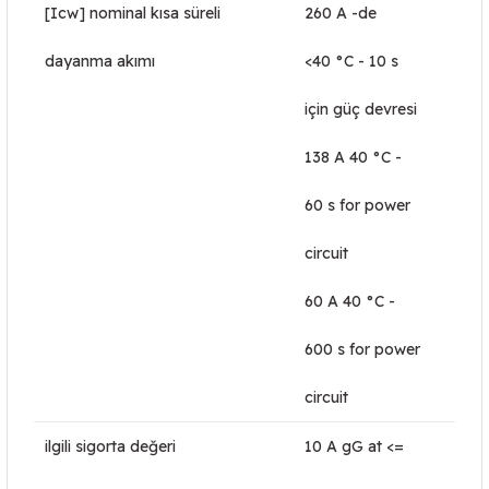
[Icw] nominal kısa süreli
260 A -de
dayanma akımı
<40 °C - 10 s
için güç devresi
138 A 40 °C -
60 s for power
circuit
60 A 40 °C -
600 s for power
circuit
ilgili sigorta değeri
10 A gG at <=