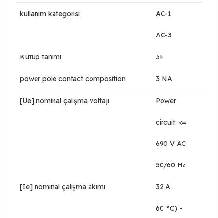
kullanım kategorisi
AC-1
AC-3
Kutup tanımı
3P
power pole contact composition
3 NA
[Ue] nominal çalışma voltajı
Power
circuit: <=
690 V AC
50/60 Hz
[Ie] nominal çalışma akımı
32 A
60 °C) -