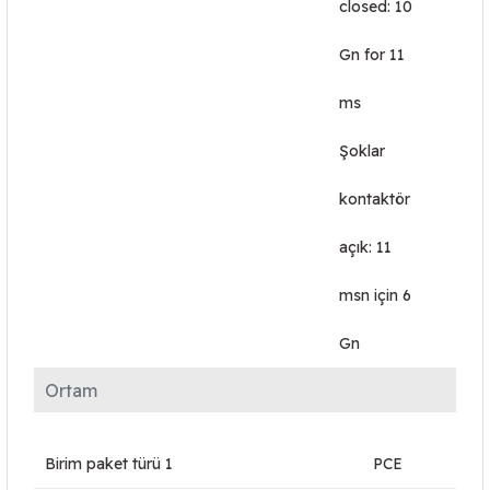
closed: 10
Gn for 11
ms
Şoklar
kontaktör
açık: 11
msn için 6
Gn
Ortam
Birim paket türü 1
PCE