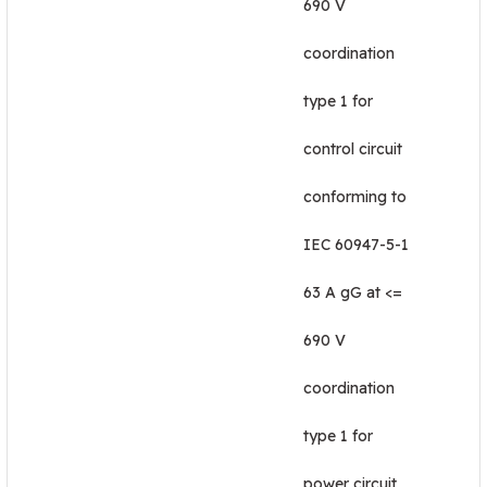
690 V
coordination
type 1 for
control circuit
conforming to
IEC 60947-5-1
63 A gG at <=
690 V
coordination
type 1 for
power circuit