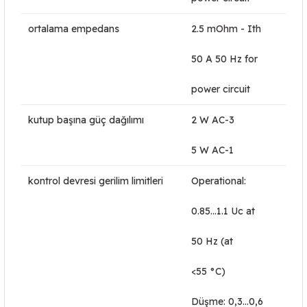
ortalama empedans
2.5 mOhm - Ith
50 A 50 Hz for
power circuit
kutup başına güç dağılımı
2 W AC-3
5 W AC-1
kontrol devresi gerilim limitleri
Operational:
0.85...1.1 Uc at
50 Hz (at
<55 °C)
Düşme: 0,3...0,6