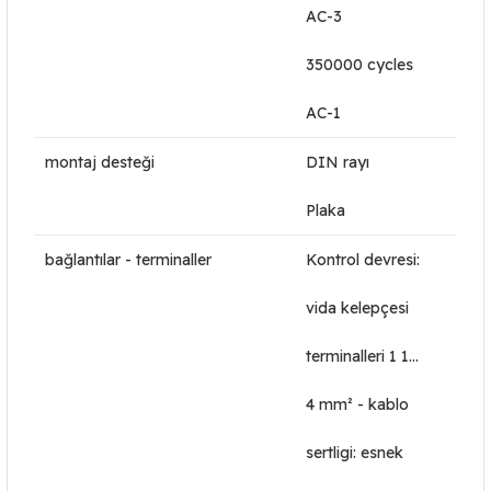
AC-3
350000 cycles
AC-1
montaj desteği
DIN rayı
Plaka
bağlantılar - terminaller
Kontrol devresi:
vida kelepçesi
terminalleri 1 1…
4 mm² - kablo
sertligi: esnek