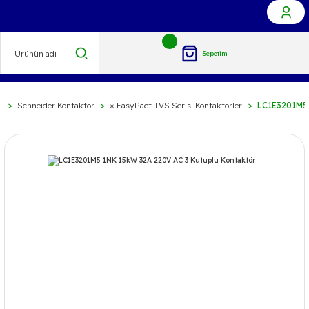
Sepetim
r
Schneider Kontaktör
⁕ EasyPact TVS Serisi Kontaktörler
LC1E3201M5 