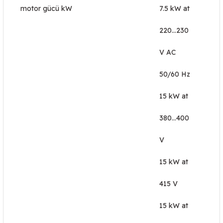
motor gücü kW
7.5 kW at
220...230
V AC
50/60 Hz
15 kW at
380...400
V
15 kW at
415 V
15 kW at