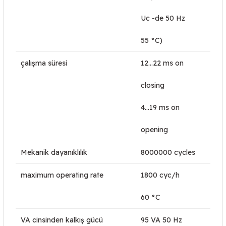
Uc -de 50 Hz
55 °C)
çalışma süresi
12...22 ms on
closing
4...19 ms on
opening
Mekanik dayanıklılık
8000000 cycles
maximum operating rate
1800 cyc/h
60 °C
VA cinsinden kalkış gücü
95 VA 50 Hz