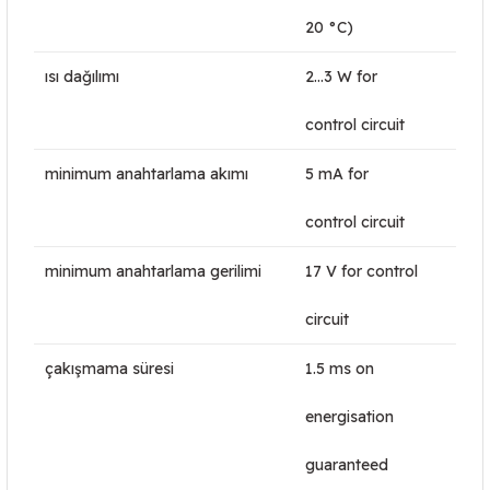
20 °C)
ısı dağılımı
2…3 W for
control circuit
minimum anahtarlama akımı
5 mA for
control circuit
minimum anahtarlama gerilimi
17 V for control
circuit
çakışmama süresi
1.5 ms on
energisation
guaranteed