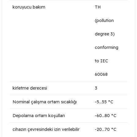
koruyucu bakım
TH
(pollution
degree 3)
conforming
to IEC
60068
kirletme derecesi
3
Nominal çalışma ortam sıcaklığı
-5…55 °C
Depolama ortam koşulları
-60…80 °C
cihazın çevresindeki izin verilebilir
-20…70 °C