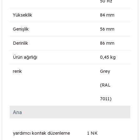
50 Hz
Yükseklik
84 mm
Genişlik
56 mm
Derinlik
86 mm
Ürün ağırlığı
0,45 kg
renk
Grey
(RAL
7011)
Ana
yardımcı kontak düzenleme
1 NK