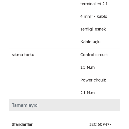
terminalleri 2 1…
4 mm² - kablo
sertligi: esnek
Kablo uçlu
sıkma torku
Control circuit:
1.5 N.m
Power circuit:
2.1 N.m
Tamamlayıcı
Standartlar
IEC 60947-