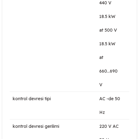
440 V
18.5 kW
at 500 V
18.5 kW
at
660...690
V
kontrol devresi tipi
AC -de 50
Hz
kontrol devresi gerilimi
220 V AC