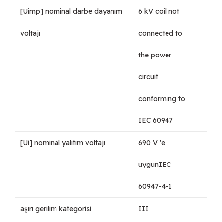
[Uimp] nominal darbe dayanım
6 kV coil not
voltajı
connected to
the power
circuit
conforming to
IEC 60947
[Ui] nominal yalıtım voltajı
690 V 'e
uygunIEC
60947-4-1
aşırı gerilim kategorisi
III