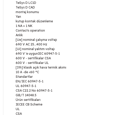
TeSys D LC1D
TeSys D CAD
montaj konumu
Yan
kutup kontak düzenleme
1 NA + 1 NK
Contacts operation
Anlık
[Ue] nominal çalışma voltajı
690 V AC 25...400 Hz
[Ui] nominal yalıtım voltajı
690 V 'e uygunIEC 60947-5-1
600 V - sertifikalar CSA
600 V - sertifikalar UL
[Ith] klasik açık hava termik akımı
10 A -de <60 °C
Standartlar
EN/IEC 60947-5-1
UL 60947-5-1
CSA C22.2 No 60947-5-1
GB/T 14048.5
Ürün sertifikaları
IECEE CB Scheme
UL
CSA