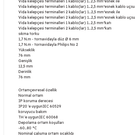
Vida kelepçesi terminalleri 1 kablo(lar) 1…2,5 mm²esnek ile
Vida kelepçesi terminalleri 1 kablo(lar) 1…2,5 mm²esnek kablo uçs
Vida kelepçesi terminalleri 2 kablo(lar) 1…2,5 mm²esnek ile
Vida kelepçesi terminalleri 2 kablo(lar) 1…2,5 mm²esnek kablo uçs
Vida kelepçesi terminalleri 1 kablo(lar) 1…2,5 mm²katı
Vida kelepçesi terminalleri 2 kablo(lar) 1…2,5 mm²katı
sıkma torku
1,7 N.m - tornavidayla düz Ø 6 mm
1,7 N.m - tornavidayla Philips No 2
Yükseklik
76 mm
Genişlik
12,5 mm
Derinlik
76 mm
Ortamçevresel özellik
Normal ortam
IP koruma derecesi
IP20 'e uygunIEC 60529
koruyucu bakım
TH 'e uygunIEC 60068
Depolama ortam koşulları
-60…80 °C
Nominal çalışma ortam sıcaklığı