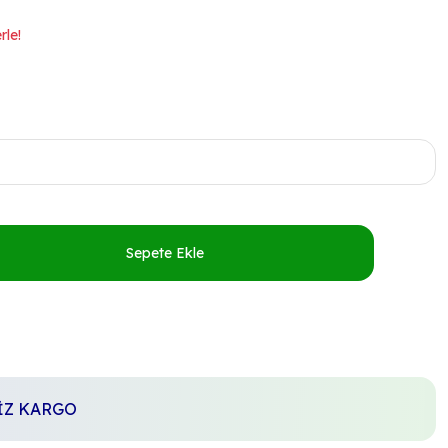
rle!
Sepete Ekle
SİZ KARGO