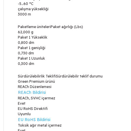
-5…60 °C
çalışma yüksekliği
3000 m
Paketleme üniteleriPaket ağırlığı (Lbs)
62,000 g
Paket 1 Yükseklik
0,800 dm
Paket 1 genişliği
0,730 dm
Paket 1 Uzunluk
0,300 dm
Sürdürülebilirlik TeklifiSürdürülebilir teklif durumu
Green Premium ürünü
REACh Düzenlemesi
REACh Bildirisi
REACh, SVHC içermez
Evet
EU RoHS Direktifi
Uyumlu
EU RoHS Bildirisi
Toksik ağır metal içermez
Evet