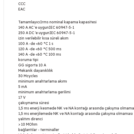
CCC
EAC
TamamlayıcıIrms nominal kapama kapasitesi
140 A AC 'e uygunIEC 60947-5-1
250 A DC 'e uygunIEC 60947-5-1
izin verilebilir kısa süreli akım
100 A -de <60 °C 1 s
120 A -de <60 °C 500 ms
140 A -de <60 °C 100 ms
koruma tipi
GG sigorta 10 A
Mekanik dayanıklılık
30 Mcycles
minimum anahtarlama akımı
5 mA
minimum anahtarlama gerilimi
17 V
çakışmama süresi
1,5 ms enerji kesmede NK ve NA kontağı arasında çakışma olmama
1,5 ms enerjilemede NK ve NA kontağı arasında çakışma olmaması
yalıtım direnci
> 10 MOhm
bağlantılar - terminaller