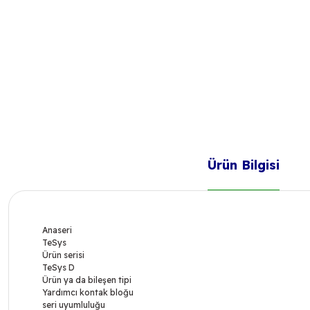
Ürün Bilgisi
Anaseri
TeSys
Ürün serisi
TeSys D
Ürün ya da bileşen tipi
Yardımcı kontak bloğu
seri uyumluluğu