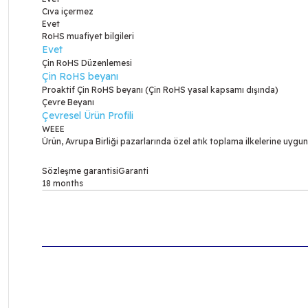
Cıva içermez
Evet
RoHS muafiyet bilgileri
Evet
Çin RoHS Düzenlemesi
Çin RoHS beyanı
Proaktif Çin RoHS beyanı (Çin RoHS yasal kapsamı dışında)
Çevre Beyanı
Çevresel Ürün Profili
WEEE
Ürün, Avrupa Birliği pazarlarında özel atık toplama ilkelerine uygun 
Sözleşme garantisiGaranti
18 months
Bu ürünün fiyat bilgisi, resim, ürün açıklamalarında ve
Görüş ve önerileriniz için teşekkür ederiz.
Ürün resmi kalitesiz, bozuk veya görüntülenemiyor.
Ürün açıklamasında eksik bilgiler bulunuyor.