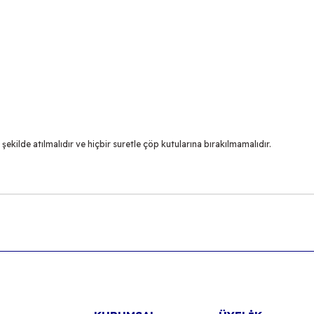
şekilde atılmalıdır ve hiçbir suretle çöp kutularına bırakılmamalıdır.
 diğer konularda yetersiz gördüğünüz noktaları öneri formunu kullanarak ta
Bu ürüne ilk yorumu siz yapın!
Yorum Yaz