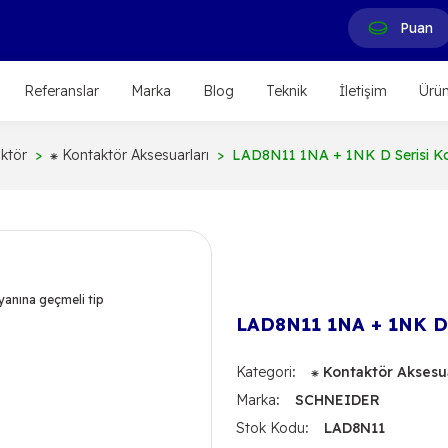
Puan
Referanslar
Marka
Blog
Teknik
İletişim
Ürün
ktör
⁕ Kontaktör Aksesuarları
LAD8N11 1NA + 1NK D Serisi Kon
LAD8N11 1NA + 1NK D S
Kategori
⁕ Kontaktör Aksesua
Marka
SCHNEIDER
Stok Kodu
LAD8N11