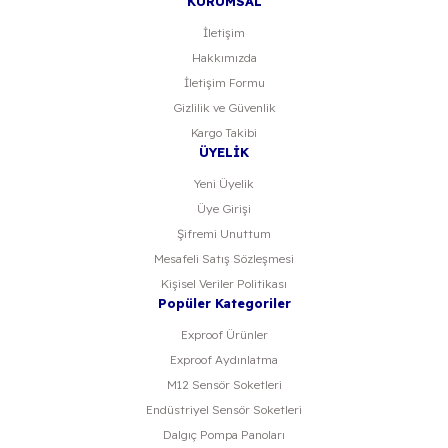
KURUMSAL
İletişim
Hakkımızda
Gönder
İletişim Formu
Gizlilik ve Güvenlik
Kargo Takibi
ÜYELİK
Yeni Üyelik
Üye Girişi
Şifremi Unuttum
Mesafeli Satış Sözleşmesi
Kişisel Veriler Politikası
Popüler Kategoriler
Exproof Ürünler
Exproof Aydınlatma
M12 Sensör Soketleri
Endüstriyel Sensör Soketleri
Dalgıç Pompa Panoları