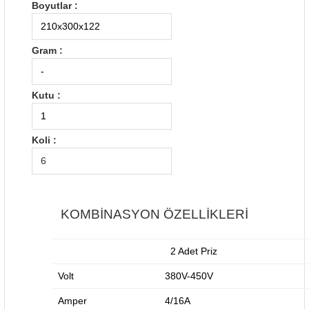
Boyutlar :
210x300x122
Gram :
-
Kutu :
1
Koli :
6
KOMBİNASYON ÖZELLİKLERİ
2 Adet Priz
Volt
380V-450V
Amper
4/16A