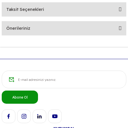
Taksit Seçenekleri
Bu ürüne ilk yorumu siz yapın!
Önerileriniz
Yorum Yaz
Bu ürünün fiyat bilgisi, resim, ürün açıklamalarında ve diğer
konularda yetersiz gördüğünüz noktaları öneri formunu
kullanarak tarafımıza iletebilirsiniz.
Görüş ve önerileriniz için teşekkür ederiz.
Ürün resmi kalitesiz, bozuk veya görüntülenemiyor.
Ürün açıklamasında eksik bilgiler bulunuyor.
Ürün bilgilerinde hatalar bulunuyor.
Abone Ol
Ürün fiyatı diğer sitelerden daha pahalı.
Bu ürüne benzer farklı alternatifler olmalı.