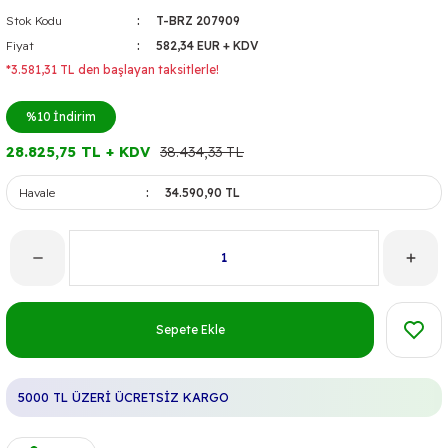
Stok Kodu
T-BRZ 207909
Fiyat
582,34 EUR + KDV
*3.581,31 TL den başlayan taksitlerle!
%10
İndirim
28.825,75 TL + KDV
38.434,33 TL
Havale
34.590,90 TL
Sepete Ekle
5000 TL ÜZERİ ÜCRETSİZ KARGO