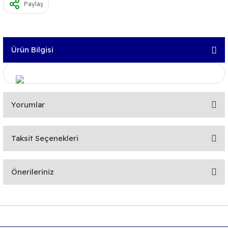
Paylaş
Ürün Bilgisi
Yorumlar
Taksit Seçenekleri
Bu ürüne ilk yorumu siz yapın!
Önerileriniz
Yorum Yaz
Bu ürünün fiyat bilgisi, resim, ürün açıklamalarında ve diğer
konularda yetersiz gördüğünüz noktaları öneri formunu
kullanarak tarafımıza iletebilirsiniz.