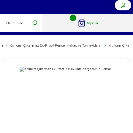
Sepetim
rı
Kıvılcım Çıkarmaz Ex-Proof Pense, Makas ve Tornavidalar
Kıvılcım Çıkar