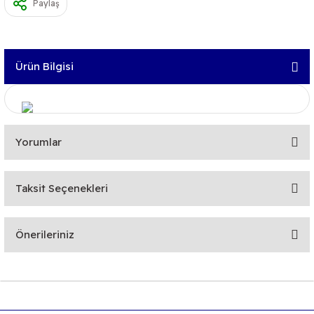
Paylaş
Ürün Bilgisi
Yorumlar
Taksit Seçenekleri
Bu ürüne ilk yorumu siz yapın!
Önerileriniz
Yorum Yaz
Bu ürünün fiyat bilgisi, resim, ürün açıklamalarında ve diğer
konularda yetersiz gördüğünüz noktaları öneri formunu
kullanarak tarafımıza iletebilirsiniz.