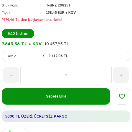
Stok Kodu
T-BRZ 208251
Fiyat
158,45 EUR + KDV
*974,46 TL den başlayan taksitlerle!
%10
İndirim
7.843,38 TL + KDV
10.457,85 TL
Havale
9.412,06 TL
Sepete Ekle
5000 TL ÜZERİ ÜCRETSİZ KARGO