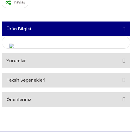
Paylaş
Ürün Bilgisi
Yorumlar
Taksit Seçenekleri
Bu ürüne ilk yorumu siz yapın!
Önerileriniz
Yorum Yaz
Bu ürünün fiyat bilgisi, resim, ürün açıklamalarında ve diğer
konularda yetersiz gördüğünüz noktaları öneri formunu
kullanarak tarafımıza iletebilirsiniz.