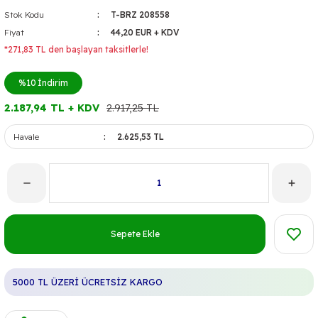
Stok Kodu
T-BRZ 208558
Fiyat
44,20 EUR + KDV
*271,83 TL den başlayan taksitlerle!
%10
İndirim
2.187,94 TL + KDV
2.917,25 TL
Havale
2.625,53 TL
Sepete Ekle
5000 TL ÜZERİ ÜCRETSİZ KARGO