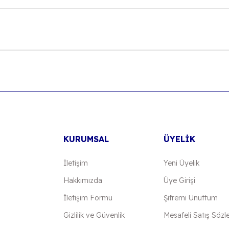
onularda yetersiz gördüğünüz noktaları öneri formunu kullanarak tarafımıza
Bu ürüne ilk yorumu siz yapın!
Yorum Yaz
KURUMSAL
ÜYELİK
İletişim
Yeni Üyelik
Hakkımızda
Üye Girişi
İletişim Formu
Şifremi Unuttum
Gönder
Gizlilik ve Güvenlik
Mesafeli Satış Sözl