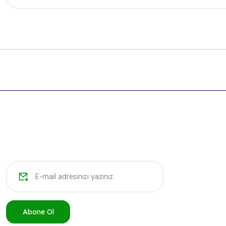
Bu ürünün fiyat bilgisi, resim, ürün açıklamalarında ve diğer k
Görüş ve önerileriniz için teşekkür ederiz.
Ürün resmi kalitesiz, bozuk veya görüntülenemiyor.
Ürün açıklamasında eksik bilgiler bulunuyor.
Ürün bilgilerinde hatalar bulunuyor.
Ürün fiyatı diğer sitelerden daha pahalı.
Bu ürüne benzer farklı alternatifler olmalı.
Abone Ol