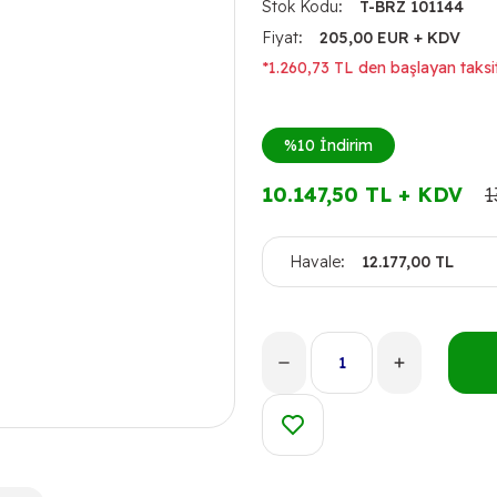
Stok Kodu
T-BRZ 101144
Fiyat
205,00 EUR + KDV
*1.260,73 TL den başlayan taksit
%10
İndirim
10.147,50 TL + KDV
1
Havale
12.177,00 TL