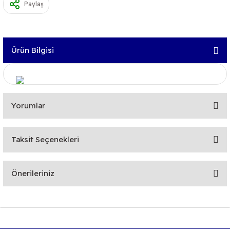
Paylaş
Ürün Bilgisi
Yorumlar
Taksit Seçenekleri
Bu ürüne ilk yorumu siz yapın!
Önerileriniz
Yorum Yaz
Bu ürünün fiyat bilgisi, resim, ürün açıklamalarında ve diğer
konularda yetersiz gördüğünüz noktaları öneri formunu
kullanarak tarafımıza iletebilirsiniz.