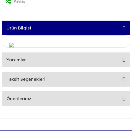
Paylaş
Ürün Bilgisi
Yorumlar
Taksit Seçenekleri
Bu ürüne ilk yorumu siz yapın!
Önerileriniz
Yorum Yaz
Bu ürünün fiyat bilgisi, resim, ürün açıklamalarında ve diğer
konularda yetersiz gördüğünüz noktaları öneri formunu
kullanarak tarafımıza iletebilirsiniz.