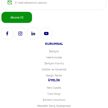
Ürün açıklamasında eksik bilgiler bulunuyor.
Ürün bilgilerinde hatalar bulunuyor.
Abone Ol
Ürün fiyatı diğer sitelerden daha pahalı.
Bu ürüne benzer farklı alternatifler olmalı.
KURUMSAL
İletişim
Hakkımızda
Gönder
İletişim Formu
Gizlilik ve Güvenlik
Kargo Takibi
ÜYELİK
Yeni Üyelik
Üye Girişi
Şifremi Unuttum
Mesafeli Satış Sözleşmesi