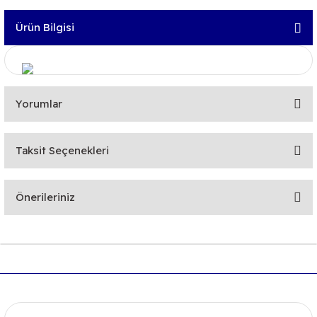
Ürün Bilgisi
Yorumlar
Taksit Seçenekleri
Bu ürüne ilk yorumu siz yapın!
Önerileriniz
Yorum Yaz
Bu ürünün fiyat bilgisi, resim, ürün açıklamalarında ve diğer
konularda yetersiz gördüğünüz noktaları öneri formunu
kullanarak tarafımıza iletebilirsiniz.
Görüş ve önerileriniz için teşekkür ederiz.
Ürün resmi kalitesiz, bozuk veya görüntülenemiyor.