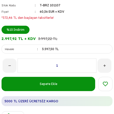
Stok Kodu
T-BRZ 101107
Fiyat
60,56 EUR + KDV
*372,46 TL den başlayan taksitlerle!
%10
İndirim
2.997,92 TL + KDV
3.997,22 TL
Havale
3.597,50 TL
Sepete Ekle
5000 TL ÜZERİ ÜCRETSİZ KARGO