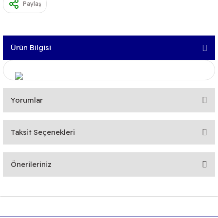
Paylaş
Ürün Bilgisi
Yorumlar
Taksit Seçenekleri
Bu ürüne ilk yorumu siz yapın!
Önerileriniz
Yorum Yaz
Bu ürünün fiyat bilgisi, resim, ürün açıklamalarında ve diğer
konularda yetersiz gördüğünüz noktaları öneri formunu
kullanarak tarafımıza iletebilirsiniz.