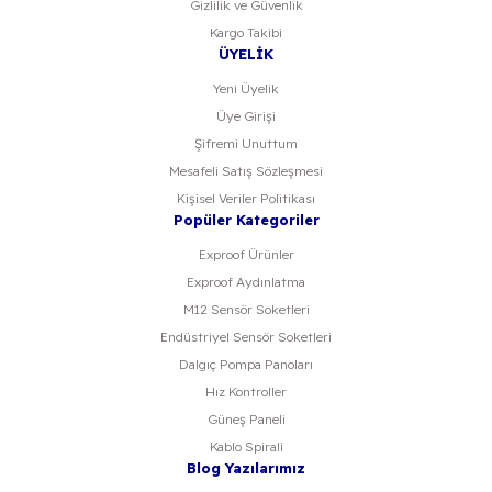
Gizlilik ve Güvenlik
Kargo Takibi
ÜYELİK
Yeni Üyelik
Üye Girişi
Şifremi Unuttum
Mesafeli Satış Sözleşmesi
Kişisel Veriler Politikası
Popüler Kategoriler
Exproof Ürünler
Exproof Aydınlatma
M12 Sensör Soketleri
Endüstriyel Sensör Soketleri
Dalgıç Pompa Panoları
Hız Kontroller
Güneş Paneli
Kablo Spirali
Blog Yazılarımız