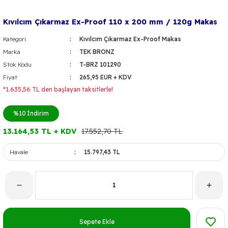
Kıvılcım Çıkarmaz Ex-Proof 110 x 200 mm / 120g Makas
Kategori
Kıvılcım Çıkarmaz Ex-Proof Makas
Marka
TEK BRONZ
Stok Kodu
T-BRZ 101290
Fiyat
265,95 EUR + KDV
*1.635,56 TL den başlayan taksitlerle!
%10
İndirim
13.164,53 TL + KDV
17.552,70 TL
Havale
15.797,43 TL
Sepete Ekle