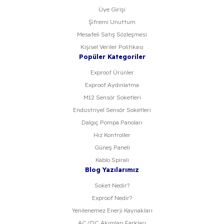
Üye Girişi
Şifremi Unuttum
Mesafeli Satış Sözleşmesi
Kişisel Veriler Politikası
Popüler Kategoriler
Exproof Ürünler
Exproof Aydınlatma
M12 Sensör Soketleri
Endüstriyel Sensör Soketleri
Dalgıç Pompa Panoları
Hız Kontroller
Güneş Paneli
Kablo Spirali
Blog Yazılarımız
Soket Nedir?
Exproof Nedir?
Yenilenemez Enerji Kaynakları
AC/DC Akımları Farkları