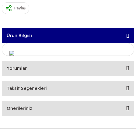
Paylaş
Ürün Bilgisi
Yorumlar
Taksit Seçenekleri
Bu ürüne ilk yorumu siz yapın!
Önerileriniz
Yorum Yaz
Bu ürünün fiyat bilgisi, resim, ürün açıklamalarında ve diğer
konularda yetersiz gördüğünüz noktaları öneri formunu