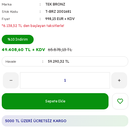
Marka
TEK BRONZ
Stok Kodu
T-BRZ 2001681
Fiyat
998,15 EUR + KDV
*6.138,52 TL den başlayan taksitlerle!
%10
İndirim
49.408,60 TL + KDV
65.878,13 TL
Havale
59.290,32 TL
Sepete Ekle
5000 TL ÜZERİ ÜCRETSİZ KARGO