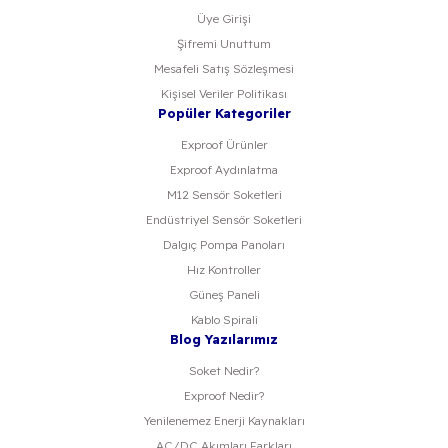
Üye Girişi
Şifremi Unuttum
Mesafeli Satış Sözleşmesi
Kişisel Veriler Politikası
Popüler Kategoriler
Exproof Ürünler
Exproof Aydınlatma
M12 Sensör Soketleri
Endüstriyel Sensör Soketleri
Dalgıç Pompa Panoları
Hız Kontroller
Güneş Paneli
Kablo Spirali
Blog Yazılarımız
Soket Nedir?
Exproof Nedir?
Yenilenemez Enerji Kaynakları
AC/DC Akımları Farkları