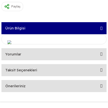
Paylaş
Ürün Bilgisi
Yorumlar
Taksit Seçenekleri
Bu ürüne ilk yorumu siz yapın!
Önerileriniz
Yorum Yaz
Bu ürünün fiyat bilgisi, resim, ürün açıklamalarında ve diğer
konularda yetersiz gördüğünüz noktaları öneri formunu