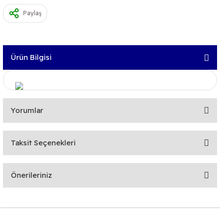
Paylaş
Ürün Bilgisi
Yorumlar
Taksit Seçenekleri
Bu ürüne ilk yorumu siz yapın!
Önerileriniz
Yorum Yaz
Bu ürünün fiyat bilgisi, resim, ürün açıklamalarında ve diğer
konularda yetersiz gördüğünüz noktaları öneri formunu