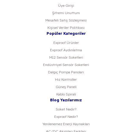
Üye Girişi
Şifremi Unuttum
Mesafeli Satış Sözleşmesi
Kişisel Veriler Politikası
Popüler Kategoriler
Exproof Ürünler
Exproof Aydınlatma
M12 Sensör Soketleri
Endüstriyel Sensör Soketleri
Dalgıç Pompa Panoları
Hız Kontroller
Güneş Paneli
Kablo Spirali
Blog Yazılarımız
Soket Nedir?
Exproof Nedir?
Yenilenemez Enerji Kaynakları
AC/DC Akımları Farkları