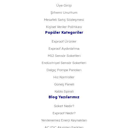
Üye Girişi
Şifremi Unuttum
Mesafeli Satış Sözleşmesi
Kişisel Veriler Politikası
Popüler Kategoriler
Exproof Ürünler
Exproof Aydınlatma
M12 Sensör Soketleri
Endüstriyel Sensör Soketleri
Dalgıç Pompa Panoları
Hız Kontroller
Güneş Paneli
Kablo Spirali
Blog Yazılarımız
Soket Nedir?
Exproof Nedir?
Yenilenemez Enerji Kaynakları
AC/DC Akımları Farkları