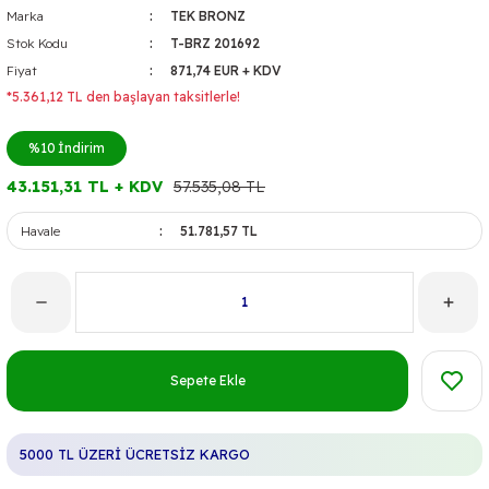
Marka
TEK BRONZ
Stok Kodu
T-BRZ 201692
Fiyat
871,74 EUR + KDV
*5.361,12 TL den başlayan taksitlerle!
%10
İndirim
43.151,31 TL + KDV
57.535,08 TL
Havale
51.781,57 TL
Sepete Ekle
5000 TL ÜZERİ ÜCRETSİZ KARGO