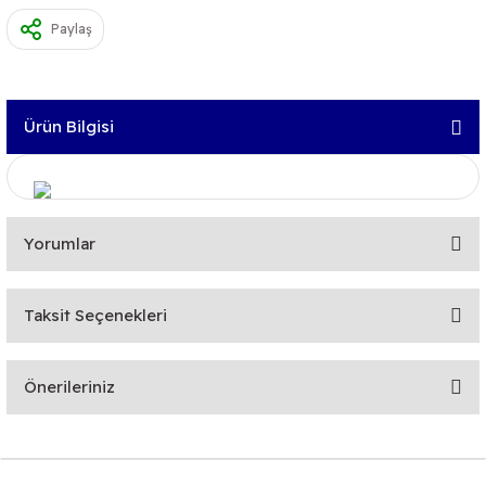
Paylaş
Ürün Bilgisi
Yorumlar
Taksit Seçenekleri
Bu ürüne ilk yorumu siz yapın!
Önerileriniz
Yorum Yaz
Bu ürünün fiyat bilgisi, resim, ürün açıklamalarında ve diğer
konularda yetersiz gördüğünüz noktaları öneri formunu