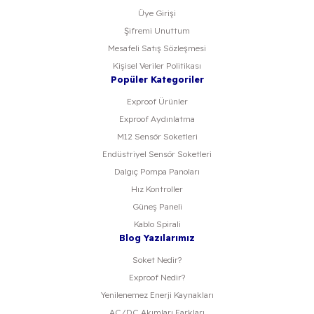
Üye Girişi
Şifremi Unuttum
Mesafeli Satış Sözleşmesi
Kişisel Veriler Politikası
Popüler Kategoriler
Exproof Ürünler
Exproof Aydınlatma
M12 Sensör Soketleri
Endüstriyel Sensör Soketleri
Dalgıç Pompa Panoları
Hız Kontroller
Güneş Paneli
Kablo Spirali
Blog Yazılarımız
Soket Nedir?
Exproof Nedir?
Yenilenemez Enerji Kaynakları
AC/DC Akımları Farkları