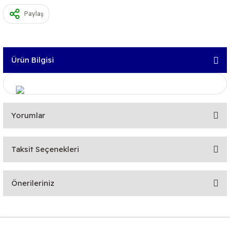
Paylaş
Ürün Bilgisi
Yorumlar
Taksit Seçenekleri
Bu ürüne ilk yorumu siz yapın!
Önerileriniz
Yorum Yaz
Bu ürünün fiyat bilgisi, resim, ürün açıklamalarında ve diğer
konularda yetersiz gördüğünüz noktaları öneri formunu