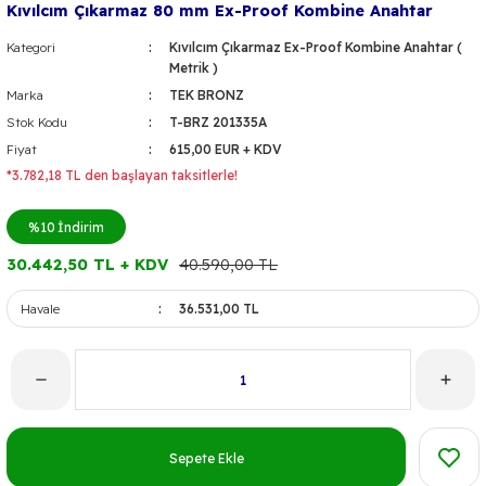
Kıvılcım Çıkarmaz 80 mm Ex-Proof Kombine Anahtar
Kategori
Kıvılcım Çıkarmaz Ex-Proof Kombine Anahtar (
Metrik )
Marka
TEK BRONZ
Stok Kodu
T-BRZ 201335A
Fiyat
615,00 EUR + KDV
*3.782,18 TL den başlayan taksitlerle!
%10
İndirim
30.442,50 TL + KDV
40.590,00 TL
Havale
36.531,00 TL
Sepete Ekle