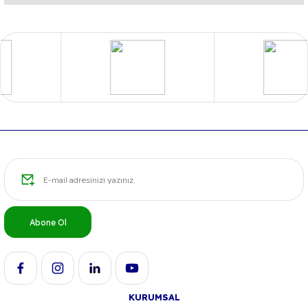
Yorum Yaz
Bu ürünün fiyat bilgisi, resim, ürün açıklamalarında ve diğer
konularda yetersiz gördüğünüz noktaları öneri formunu
kullanarak tarafımıza iletebilirsiniz.
Görüş ve önerileriniz için teşekkür ederiz.
Ürün resmi kalitesiz, bozuk veya görüntülenemiyor.
Ürün açıklamasında eksik bilgiler bulunuyor.
Ürün bilgilerinde hatalar bulunuyor.
Ürün fiyatı diğer sitelerden daha pahalı.
Bu ürüne benzer farklı alternatifler olmalı.
Abone Ol
Gönder
KURUMSAL