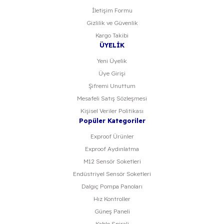
İletişim Formu
Gizlilik ve Güvenlik
Kargo Takibi
ÜYELİK
Yeni Üyelik
Üye Girişi
Şifremi Unuttum
Mesafeli Satış Sözleşmesi
Kişisel Veriler Politikası
Popüler Kategoriler
Exproof Ürünler
Exproof Aydınlatma
M12 Sensör Soketleri
Endüstriyel Sensör Soketleri
Dalgıç Pompa Panoları
Hız Kontroller
Güneş Paneli
Kablo Spirali