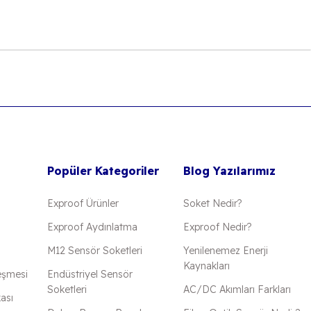
 iletebilirsiniz.
Popüler Kategoriler
Blog Yazılarımız
Exproof Ürünler
Soket Nedir?
Exproof Aydınlatma
Exproof Nedir?
M12 Sensör Soketleri
Yenilenemez Enerji
Kaynakları
eşmesi
Endüstriyel Sensör
Soketleri
AC/DC Akımları Farkları
kası