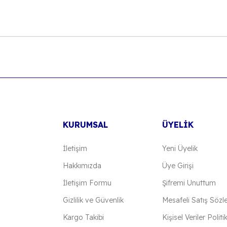
onularda yetersiz gördüğünüz noktaları öneri formunu kullanarak tarafımıza
Bu ürüne ilk yorumu siz yapın!
Yorum Yaz
KURUMSAL
ÜYELİK
İletişim
Yeni Üyelik
Hakkımızda
Üye Girişi
İletişim Formu
Şifremi Unuttum
Gönder
Gizlilik ve Güvenlik
Mesafeli Satış Sözl
Kargo Takibi
Kişisel Veriler Politi