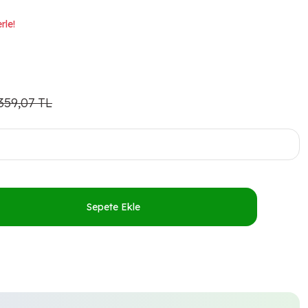
rle!
359,07 TL
Sepete Ekle