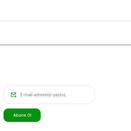
Bu ürünün fiyat bilgisi, resim, ürün açıklamalarında ve diğer k
Görüş ve önerileriniz için teşekkür ederiz.
Ürün resmi kalitesiz, bozuk veya görüntülenemiyor.
Ürün açıklamasında eksik bilgiler bulunuyor.
Ürün bilgilerinde hatalar bulunuyor.
Ürün fiyatı diğer sitelerden daha pahalı.
Bu ürüne benzer farklı alternatifler olmalı.
Abone Ol