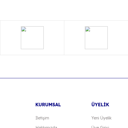
onularda yetersiz gördüğünüz noktaları öneri formunu kullanarak tarafımıza
Bu ürüne ilk yorumu siz yapın!
Yorum Yaz
Gönder
KURUMSAL
ÜYELİK
İletişim
Yeni Üyelik
Hakkımızda
Üye Girişi