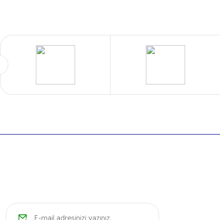
Bu ürünün fiyat bilgisi, resim, ürün açıklamalarında ve diğer k
Görüş ve önerileriniz için teşekkür ederiz.
Ürün resmi kalitesiz, bozuk veya görüntülenemiyor.
Ürün açıklamasında eksik bilgiler bulunuyor.
Ürün bilgilerinde hatalar bulunuyor.
Ürün fiyatı diğer sitelerden daha pahalı.
Bu ürüne benzer farklı alternatifler olmalı.