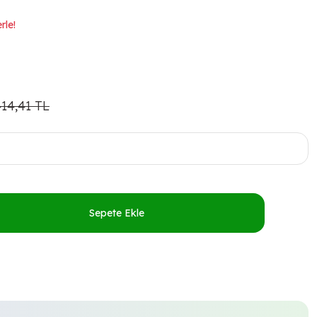
rle!
414,41 TL
Sepete Ekle