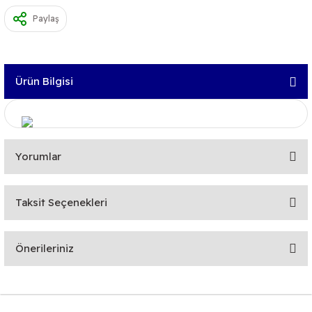
Paylaş
Ürün Bilgisi
Yorumlar
Taksit Seçenekleri
Bu ürüne ilk yorumu siz yapın!
Önerileriniz
Yorum Yaz
Bu ürünün fiyat bilgisi, resim, ürün açıklamalarında ve diğer
konularda yetersiz gördüğünüz noktaları öneri formunu