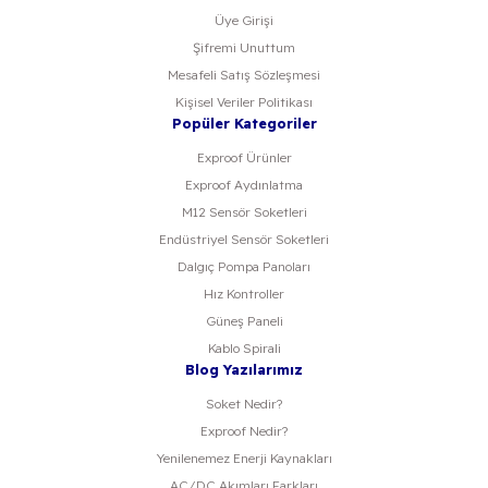
Üye Girişi
Şifremi Unuttum
Mesafeli Satış Sözleşmesi
Kişisel Veriler Politikası
Popüler Kategoriler
Exproof Ürünler
Exproof Aydınlatma
M12 Sensör Soketleri
Endüstriyel Sensör Soketleri
Dalgıç Pompa Panoları
Hız Kontroller
Güneş Paneli
Kablo Spirali
Blog Yazılarımız
Soket Nedir?
Exproof Nedir?
Yenilenemez Enerji Kaynakları
AC/DC Akımları Farkları