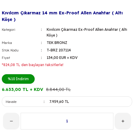
Kıvılcım Çıkarmaz 14 mm Ex-Proof Allen Anahtar ( Altı
Köşe )
Kategori
Kıvılcım Çıkarmaz Ex-Proof Allen Anahtar ( Altı
Köşe )
Marka
TEK BRONZ
Stok Kodu
T-BRZ 207114
Fiyat
134,00 EUR + KDV
*824,08 TL den başlayan taksitlerle!
%10
İndirim
6.633,00 TL + KDV
8.844,00 TL
Havale
7.959,60 TL