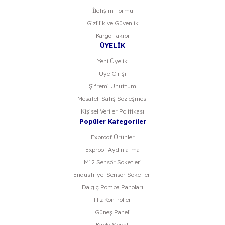
İletişim Formu
Gizlilik ve Güvenlik
Kargo Takibi
ÜYELİK
Yeni Üyelik
Üye Girişi
Şifremi Unuttum
Mesafeli Satış Sözleşmesi
Kişisel Veriler Politikası
Popüler Kategoriler
Exproof Ürünler
Exproof Aydınlatma
M12 Sensör Soketleri
Endüstriyel Sensör Soketleri
Dalgıç Pompa Panoları
Hız Kontroller
Güneş Paneli
Kablo Spirali