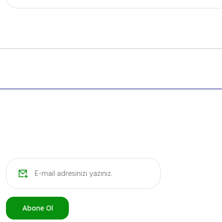
Bu ürünün fiyat bilgisi, resim, ürün açıklamalarında ve diğer k
Görüş ve önerileriniz için teşekkür ederiz.
Ürün resmi kalitesiz, bozuk veya görüntülenemiyor.
Ürün açıklamasında eksik bilgiler bulunuyor.
Ürün bilgilerinde hatalar bulunuyor.
Ürün fiyatı diğer sitelerden daha pahalı.
Bu ürüne benzer farklı alternatifler olmalı.
Abone Ol