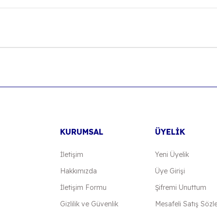
onularda yetersiz gördüğünüz noktaları öneri formunu kullanarak tarafımıza
Bu ürüne ilk yorumu siz yapın!
Yorum Yaz
KURUMSAL
ÜYELİK
İletişim
Yeni Üyelik
Hakkımızda
Üye Girişi
İletişim Formu
Şifremi Unuttum
Gönder
Gizlilik ve Güvenlik
Mesafeli Satış Sözl