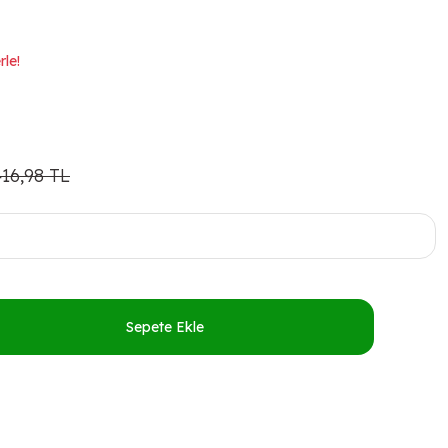
rle!
416,98 TL
Sepete Ekle