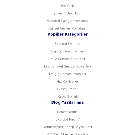
Üye Girişi
Şifremi Unuttum
Mesafeli Satış Sözleşmesi
Kişisel Veriler Politikası
Popüler Kategoriler
Exproof Ürünler
Exproof Aydınlatma
M12 Sensör Soketleri
Endüstriyel Sensör Soketleri
Dalgıç Pompa Panoları
Hız Kontroller
Güneş Paneli
Kablo Spirali
Blog Yazılarımız
Soket Nedir?
Exproof Nedir?
Yenilenemez Enerji Kaynakları
AC/DC Akımları Farkları