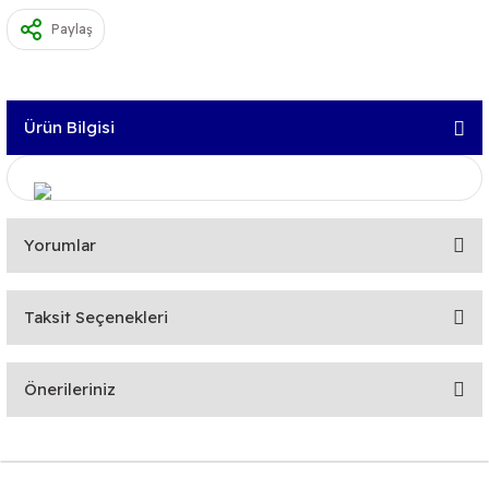
Paylaş
Ürün Bilgisi
Yorumlar
Taksit Seçenekleri
Bu ürüne ilk yorumu siz yapın!
Önerileriniz
Yorum Yaz
Bu ürünün fiyat bilgisi, resim, ürün açıklamalarında ve diğer
konularda yetersiz gördüğünüz noktaları öneri formunu