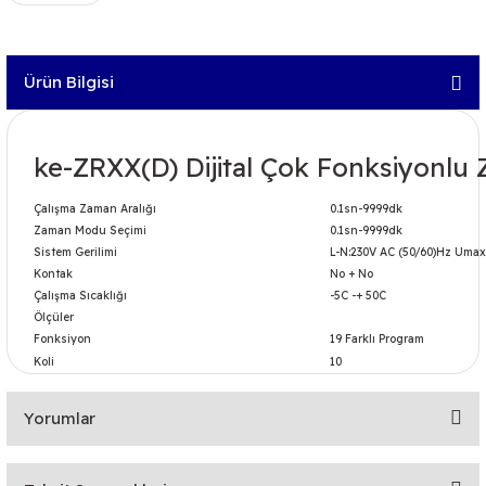
Ürün Bilgisi
ke-ZRXX(D) Dijital Çok Fonksiyonlu
Çalışma Zaman Aralığı
0.1sn-9999dk
Zaman Modu Seçimi
0.1sn-9999dk
Sistem Gerilimi
L-N:230V AC (50/60)Hz Uma
Kontak
No + No
Çalışma Sıcaklığı
-5C -+ 50C
Ölçüler
Fonksiyon
19 Farklı Program
Koli
10
Yorumlar