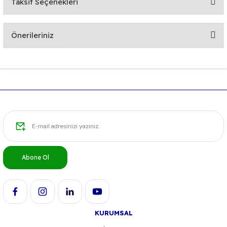
Taksit Seçenekleri
Bu ürüne ilk yorumu siz yapın!
Önerileriniz
Yorum Yaz
Bu ürünün fiyat bilgisi, resim, ürün açıklamalarında ve diğer
konularda yetersiz gördüğünüz noktaları öneri formunu
kullanarak tarafımıza iletebilirsiniz.
Görüş ve önerileriniz için teşekkür ederiz.
Ürün resmi kalitesiz, bozuk veya görüntülenemiyor.
Ürün açıklamasında eksik bilgiler bulunuyor.
Ürün bilgilerinde hatalar bulunuyor.
Abone Ol
Ürün fiyatı diğer sitelerden daha pahalı.
Bu ürüne benzer farklı alternatifler olmalı.
KURUMSAL