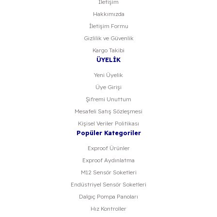
İletişim
Hakkımızda
Gönder
İletişim Formu
Gizlilik ve Güvenlik
Kargo Takibi
ÜYELİK
Yeni Üyelik
Üye Girişi
Şifremi Unuttum
Mesafeli Satış Sözleşmesi
Kişisel Veriler Politikası
Popüler Kategoriler
Exproof Ürünler
Exproof Aydınlatma
M12 Sensör Soketleri
Endüstriyel Sensör Soketleri
Dalgıç Pompa Panoları
Hız Kontroller