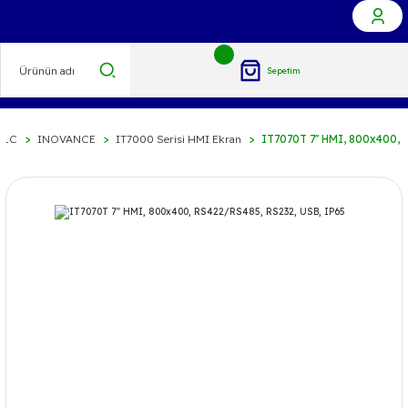
Sepetim
PLC
INOVANCE
IT7000 Serisi HMI Ekran
IT7070T 7'' HMI, 800x400,