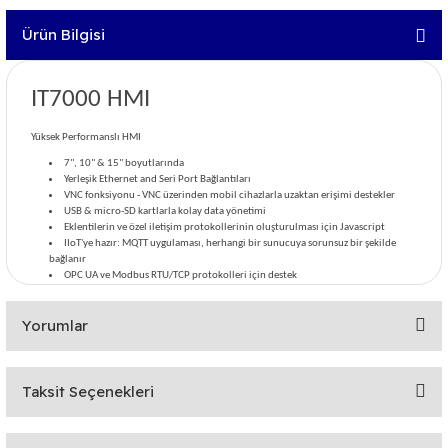
Ürün Bilgisi
IT7000 HMI
Yüksek Performanslı HMI
7", 10" & 15" boyutlarında
Yerleşik Ethernet and Seri Port Bağlantıları
VNC fonksiyonu - VNC üzerinden mobil cihazlarla uzaktan erişimi destekler
USB & micro-SD kartlarla kolay data yönetimi
Eklentilerin ve özel iletişim protokollerinin oluşturulması için Javascript
IIoT'ye hazır: MQTT uygulaması, herhangi bir sunucuya sorunsuz bir şekilde
bağlanır
OPC UA ve Modbus RTU/TCP protokolleri için destek
Yorumlar
Taksit Seçenekleri
Bu ürüne ilk yorumu siz yapın!