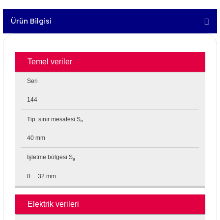
Ürün Bilgisi
Temel veriler
Seri
144
Tip. sınır mesafesi S
n
40 mm
İşletme bölgesi S
a
0 ... 32 mm
Elektrik verileri