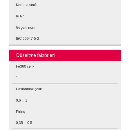
Koruma sınıfı
IP 67
Geçerli norm
IEC 60947-5-2
Düzeltme faktörleri
Fe360 çelik
1
Paslanmaz çelik
0,6 ... 1
Pirinç
0,35 ... 0,5