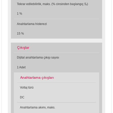
Tekrar edilebilirlik, maks. (% cinsinden başlangıç S
)
r
1 %
Anahtarlama histerezi
15 %
Çıkışlar
Dijital anahtarlama çıkışı sayısı
1 Adet
Anahtarlama çıkışları
Voltaj türü
DC
Anahtarlama akımı, maks.