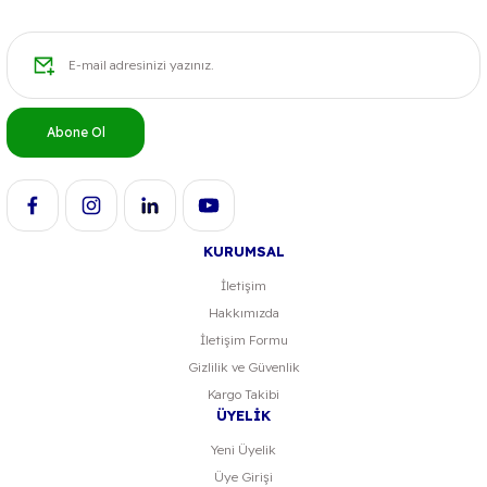
Ürün resmi kalitesiz, bozuk veya görüntülenemiyor.
Ürün açıklamasında eksik bilgiler bulunuyor.
Ürün bilgilerinde hatalar bulunuyor.
Abone Ol
Ürün fiyatı diğer sitelerden daha pahalı.
Bu ürüne benzer farklı alternatifler olmalı.
KURUMSAL
İletişim
Hakkımızda
Gönder
İletişim Formu
Gizlilik ve Güvenlik
Kargo Takibi
ÜYELİK
Yeni Üyelik
Üye Girişi