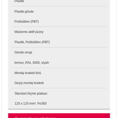
Plastik
Plastik gövde
Polibütilen (PBT)
Malzeme aktif yüzey
Plastik, Polibütilen (PBT)
Gövde rengi
kırmızı, RAL 3000, siyah
Montaj braketi türü
Geçiş montaj braketi
Standart ölçme plakası
120 x 120 mm², Fe360