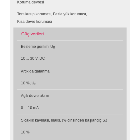
Koruma devresi
Ters kutup koruması, Fazla yük koruması,
Kısa devre koruması
Güç verileri
Besleme gerilimi U
B
10 ... 30 V, DC
Artık dalgalanma
10 %, U
B
Açık devre akımı
0 ... 10 mA
Sıcaklık kayması, maks. (% cinsinden başlangıç S
)
r
10 %