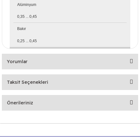
Alüminyum
0,35 ... 0,45
Bakır
0,25 ... 0,45
Yorumlar
Taksit Seçenekleri
Bu ürüne ilk yorumu siz yapın!
Önerileriniz
Yorum Yaz
Bu ürünün fiyat bilgisi, resim, ürün açıklamalarında ve diğer
konularda yetersiz gördüğünüz noktaları öneri formunu
kullanarak tarafımıza iletebilirsiniz.
Görüş ve önerileriniz için teşekkür ederiz.