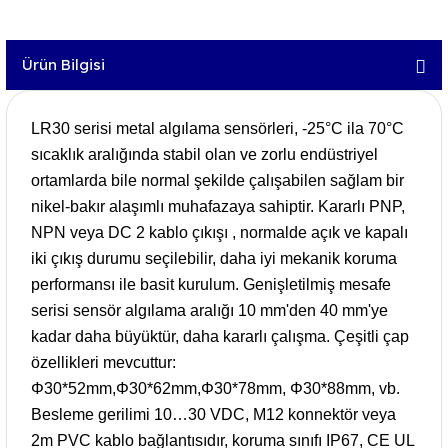
Ürün Bilgisi
LR30 serisi metal algılama sensörleri, -25°C ila 70°C
sıcaklık aralığında stabil olan ve zorlu endüstriyel
ortamlarda bile normal şekilde çalışabilen sağlam bir
nikel-bakır alaşımlı muhafazaya sahiptir. Kararlı PNP,
NPN veya DC 2 kablo çıkışı , normalde açık ve kapalı
iki çıkış durumu seçilebilir, daha iyi mekanik koruma
performansı ile basit kurulum. Genişletilmiş mesafe
serisi sensör algılama aralığı 10 mm'den 40 mm'ye
kadar daha büyüktür, daha kararlı çalışma. Çeşitli çap
özellikleri mevcuttur:
Φ30*52mm,Φ30*62mm,Φ30*78mm, Φ30*88mm, vb.
Besleme gerilimi 10…30 VDC, M12 konnektör veya
2m PVC kablo bağlantısıdır, koruma sınıfı IP67, CE UL