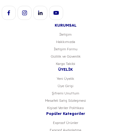
Bu ürüne benzer farklı alternatifler olmalı.
KURUMSAL
İletişim
Hakkımızda
Gönder
İletişim Formu
Gizlilik ve Güvenlik
Kargo Takibi
ÜYELİK
Yeni Üyelik
Üye Girişi
Şifremi Unuttum
Mesafeli Satış Sözleşmesi
Kişisel Veriler Politikası
Popüler Kategoriler
Exproof Ürünler
Exproof Aydınlatma