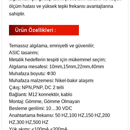
ölçüm hatası ve yüksek tepki frekansı avantajlarına
sahiptir.
Ürün Özellikleri :
Temassız algılama, emniyetli ve güvenilir;
ASIC tasarımı;
Metalik hedeflerin tespiti için mükemmel seçim;
Algılama mesafesi: 10mm,15mm,22mm,40mm
Muhafaza boyutu: Φ30
Muhafaza malzemesi: Nikel-bakır alaşımı
Çıkış: NPN,PNP, DC 2 telli
Bağlantı: M12 konnektör, kablo
Montaj: Gömme, Gömme Olmayan
Besleme gerilimi: 10…30 VDC
Anahtarlama frekansı: 50 HZ,100 HZ,150 HZ,200
HZ,300 HZ,500 HZ
Yük akımı: ≤100mA,≤200mA