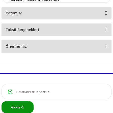
Yorumlar
Taksit Seçenekleri
Bu ürüne ilk yorumu siz yapın!
Önerileriniz
Yorum Yaz
Bu ürünün fiyat bilgisi, resim, ürün açıklamalarında ve diğer
konularda yetersiz gördüğünüz noktaları öneri formunu
kullanarak tarafımıza iletebilirsiniz.
Görüş ve önerileriniz için teşekkür ederiz.
Ürün resmi kalitesiz, bozuk veya görüntülenemiyor.
Ürün açıklamasında eksik bilgiler bulunuyor.
Ürün bilgilerinde hatalar bulunuyor.
Abone Ol
Ürün fiyatı diğer sitelerden daha pahalı.