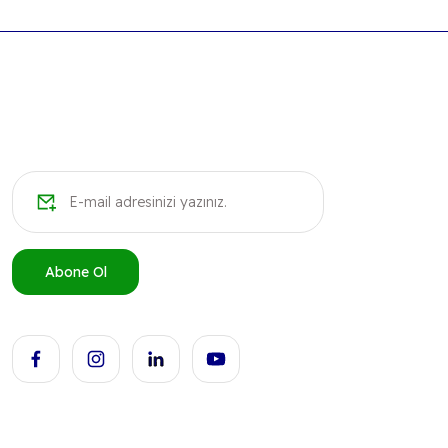
Ürün açıklamasında eksik bilgiler bulunuyor.
Ürün bilgilerinde hatalar bulunuyor.
Ürün fiyatı diğer sitelerden daha pahalı.
Bu ürüne benzer farklı alternatifler olmalı.
Abone Ol