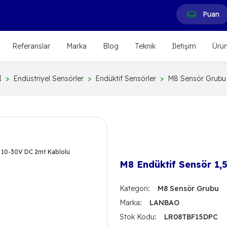
Puan
Referanslar
Marka
Blog
Teknik
İletişim
Ürün
I
Endüstriyel Sensörler
Endüktif Sensörler
M8 Sensör Grubu
M8 Endüktif Sensör 1,
Kategori
M8 Sensör Grubu
Marka
LANBAO
Stok Kodu
LR08TBF15DPC