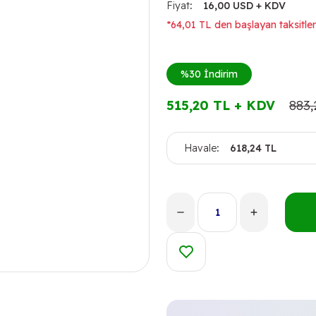
Fiyat
16,00 USD + KDV
*64,01 TL den başlayan taksitler
%30
İndirim
515,20 TL + KDV
883,
Havale
618,24 TL