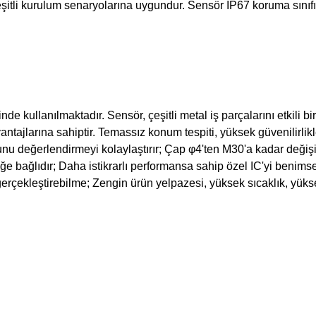
itli kurulum senaryolarına uygundur. Sensör IP67 koruma sınıfıyl
de kullanılmaktadır. Sensör, çeşitli metal iş parçalarını etkili bi
antajlarına sahiptir. Temassız konum tespiti, yüksek güvenilir
u değerlendirmeyi kolaylaştırır; Çap φ4'ten M30'a kadar değişi
eğe bağlıdır; Daha istikrarlı performansa sahip özel IC'yi benim
gerçekleştirebilme; Zengin ürün yelpazesi, yüksek sıcaklık, yüksek 