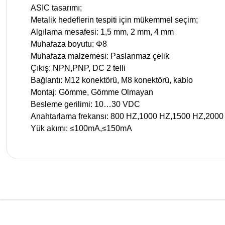
ASIC tasarımı;
Metalik hedeflerin tespiti için mükemmel seçim;
Algılama mesafesi: 1,5 mm, 2 mm, 4 mm
Muhafaza boyutu: Φ8
Muhafaza malzemesi: Paslanmaz çelik
Çıkış: NPN,PNP, DC 2 telli
Bağlantı: M12 konektörü, M8 konektörü, kablo
Montaj: Gömme, Gömme Olmayan
Besleme gerilimi: 10…30 VDC
Anahtarlama frekansı: 800 HZ,1000 HZ,1500 HZ,2000
Yük akımı: ≤100mA,≤150mA
Bu ürünün fiyat bilgisi, resim, ürün açıklamalarında ve diğer k
Görüş ve önerileriniz için teşekkür ederiz.
Ürün resmi kalitesiz, bozuk veya görüntülenemiyor.