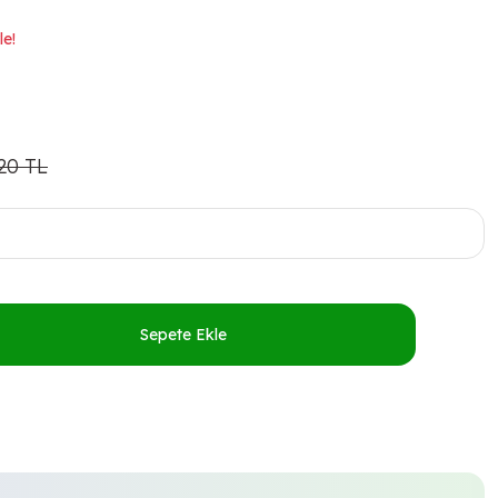
le!
20 TL
Sepete Ekle