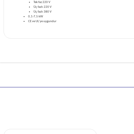
Tek faz 220 V
Üç fazlı 220 V
Üç fazlı 380 V
0,1-7,5 kW
CE ve UL'ye uygundur
Bu ürünün fiyat bilgisi, resim, ürün açıklamalarında ve diğer k
Görüş ve önerileriniz için teşekkür ederiz.
Ürün resmi kalitesiz, bozuk veya görüntülenemiyor.
Ürün açıklamasında eksik bilgiler bulunuyor.
Ürün bilgilerinde hatalar bulunuyor.
Ürün fiyatı diğer sitelerden daha pahalı.
Bu ürüne benzer farklı alternatifler olmalı.