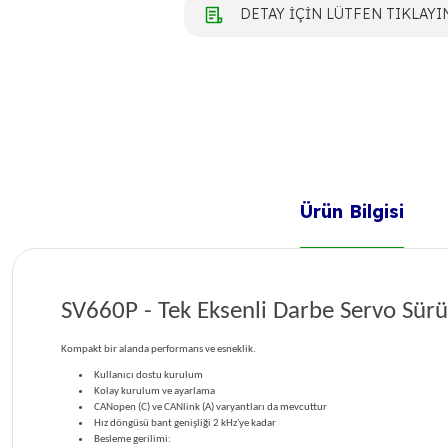
DETAY İÇİN LÜTFEN TIKLAYI
Ürün Bilgisi
SV660P - Tek Eksenli Darbe Servo Sür
Kompakt bir alanda performans ve esneklik.
Kullanıcı dostu kurulum
Kolay kurulum ve ayarlama
CANopen (C) ve CANlink (A) varyantları da mevcuttur
Hız döngüsü bant genişliği 2 kHz'ye kadar
Besleme gerilimi: