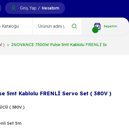
Giriş Yap
Hesabım
/
 Kataloğu
Sepetim
 )
INOVANCE 7500W Pulse 5mt Kablolu FRENLİ Servo Set ( 3
 5mt Kablolu FRENLİ Servo Set ( 380V )
CÜ ( 380V )
enli Set 5m