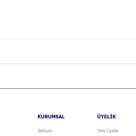
onularda yetersiz gördüğünüz noktaları öneri formunu kullanarak tarafımıza
Bu ürüne ilk yorumu siz yapın!
Yorum Yaz
KURUMSAL
ÜYELİK
İletişim
Yeni Üyelik