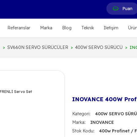
Puan
Referanslar
Marka
Blog
Teknik
İletişim
Ürün
R
SV660N SERVO SÜRÜCÜLER
400W SERVO SÜRÜCÜ
INO
INOVANCE 400W Profin
Kategori
400W SERVO SÜR
Marka
INOVANCE
Stok Kodu
400w Profinet / F