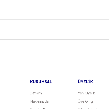
onularda yetersiz gördüğünüz noktaları öneri formunu kullanarak tarafımıza
Bu ürüne ilk yorumu siz yapın!
Yorum Yaz
KURUMSAL
ÜYELİK
İletişim
Yeni Üyelik
Hakkımızda
Üye Girişi