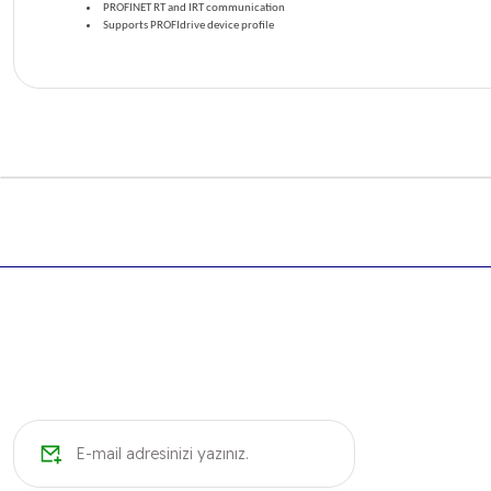
PROFINET RT and IRT communication
Supports PROFIdrive device profile
Bu ürünün fiyat bilgisi, resim, ürün açıklamalarında ve diğer k
Görüş ve önerileriniz için teşekkür ederiz.
Ürün resmi kalitesiz, bozuk veya görüntülenemiyor.
Ürün açıklamasında eksik bilgiler bulunuyor.
Ürün bilgilerinde hatalar bulunuyor.
Ürün fiyatı diğer sitelerden daha pahalı.
Bu ürüne benzer farklı alternatifler olmalı.