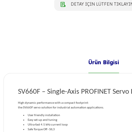
DETAY İÇİN LÜTFEN TIKLAYI
Ürün Bilgisi
SV660F – Single-Axis PROFINET Servo 
High dynamic performance with a compact footprint:
the SV660F servo solution for industrial automation applications.
User friendly installation
Easy set-up and tuning
Ultra-fast 4.5 kHz current loop
Safe Torque Off - SIL3