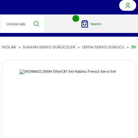
Sepetim
ERVOLAR
SV660N SERVO SÜRÜCÜLER
1300W SERVO SÜRÜCÜ
INO