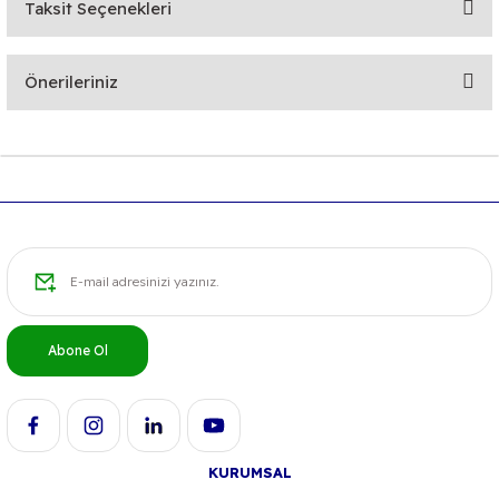
Taksit Seçenekleri
Bu ürüne ilk yorumu siz yapın!
Önerileriniz
Yorum Yaz
Bu ürünün fiyat bilgisi, resim, ürün açıklamalarında ve diğer
konularda yetersiz gördüğünüz noktaları öneri formunu
kullanarak tarafımıza iletebilirsiniz.
Görüş ve önerileriniz için teşekkür ederiz.
Ürün resmi kalitesiz, bozuk veya görüntülenemiyor.
Ürün açıklamasında eksik bilgiler bulunuyor.
Ürün bilgilerinde hatalar bulunuyor.
Abone Ol
Ürün fiyatı diğer sitelerden daha pahalı.
Bu ürüne benzer farklı alternatifler olmalı.
KURUMSAL