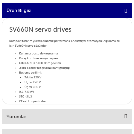
Ürün Bilgisi
SV660N servo drives
Kompakt tasarım yüksek dinamik performans: Endüstiryel otomasyon uygulamaları
için SV660N servo çözümleri
Kullanıcı dostu devreye alma
Kolay kurulum ve ayar yapma
Ultra-hızlı 4.5 kHz akım çevrimi
3 kHz'a kadar hız çevrimi bant genişliği
Besleme gerilimi:
Tek faz 220 V
Üç faz 220 V
Üç faz 380 V
0.1-7.5 kW
STO - SIL3
CE ve UL uyumludur
Yorumlar