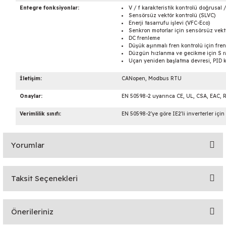
Entegre fonksiyonlar:
V / f karakteristik kontrolü doğrusal 
Sensörsüz vektör kontrolü (SLVC)
Enerji tasarrufu işlevi (VFC-Eco)
Senkron motorlar için sensörsüz vekt
DC frenleme
Düşük aşınmalı fren kontrolü için fre
Düzgün hızlanma ve gecikme için S r
Uçan yeniden başlatma devresi, PID 
İletişim:
CANopen, Modbus RTU
Onaylar:
EN 50598-2 uyarınca CE, UL, CSA, EAC, 
Verimlilik sınıfı:
EN 50598-2'ye göre IE2'li inverterler için
Yorumlar
Taksit Seçenekleri
Bu ürüne ilk yorumu siz yapın!
Önerileriniz
Yorum Yaz