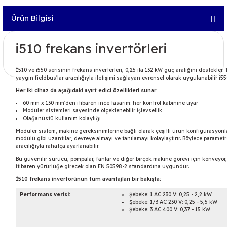
Ürün Bilgisi
i510 frekans invertörleri
İ510 ve i550 serisinin frekans inverterleri, 0,25 ila 132 kW güç aralığını destekler.
yaygın fieldbus'lar aracılığıyla iletişimi sağlayan evrensel olarak uygulanabilir i55
Her iki cihaz da aşağıdaki ayırt edici özellikleri sunar:
60 mm x 130 mm'den itibaren ince tasarım: her kontrol kabinine uyar
Modüler sistemleri sayesinde ölçeklenebilir işlevsellik
Olağanüstü kullanım kolaylığı
Modüler sistem, makine gereksinimlerine bağlı olarak çeşitli ürün konfigürasyonla
modülü gibi uzantılar, devreye almayı ve tanılamayı kolaylaştırır. Böylece paramet
aracılığıyla rahatça ayarlanabilir.
Bu güvenilir sürücü, pompalar, fanlar ve diğer birçok makine görevi için konveyör, 
itibaren yürürlüğe girecek olan EN 50598-2 standardına uygundur.
İ510 frekans invertörünün tüm avantajları bir bakışta:
Performans verisi:
Şebeke: 1 AC 230 V: 0,25 - 2,2 kW
Şebeke: 1/3 AC 230 V: 0,25 - 5,5 kW
Şebeke: 3 AC 400 V: 0,37 - 15 kW