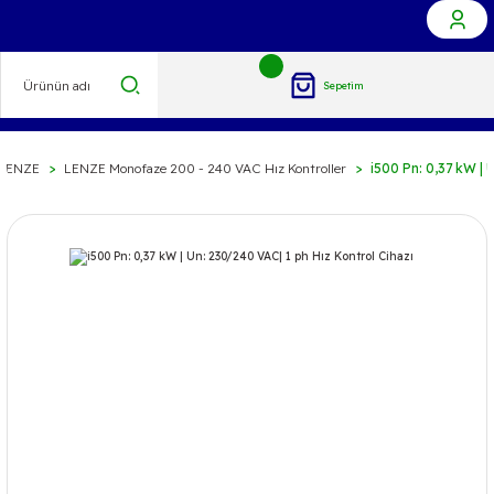
Sepetim
LENZE
LENZE Monofaze 200 - 240 VAC Hız Kontroller
i500 Pn: 0,37 kW | 