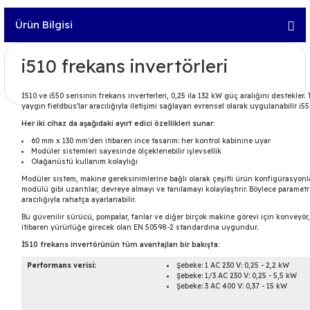
Ürün Bilgisi
i510 frekans invertörleri
İ510 ve i550 serisinin frekans inverterleri, 0,25 ila 132 kW güç aralığını destekler.
yaygın fieldbus'lar aracılığıyla iletişimi sağlayan evrensel olarak uygulanabilir i55
Her iki cihaz da aşağıdaki ayırt edici özellikleri sunar:
60 mm x 130 mm'den itibaren ince tasarım: her kontrol kabinine uyar
Modüler sistemleri sayesinde ölçeklenebilir işlevsellik
Olağanüstü kullanım kolaylığı
Modüler sistem, makine gereksinimlerine bağlı olarak çeşitli ürün konfigürasyonla
modülü gibi uzantılar, devreye almayı ve tanılamayı kolaylaştırır. Böylece paramet
aracılığıyla rahatça ayarlanabilir.
Bu güvenilir sürücü, pompalar, fanlar ve diğer birçok makine görevi için konveyör, 
itibaren yürürlüğe girecek olan EN 50598-2 standardına uygundur.
İ510 frekans invertörünün tüm avantajları bir bakışta:
Performans verisi:
Şebeke: 1 AC 230 V: 0,25 - 2,2 kW
Şebeke: 1/3 AC 230 V: 0,25 - 5,5 kW
Şebeke: 3 AC 400 V: 0,37 - 15 kW