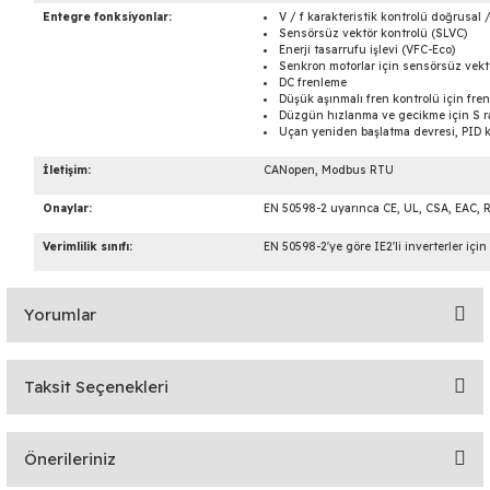
Entegre fonksiyonlar:
V / f karakteristik kontrolü doğrusal 
Sensörsüz vektör kontrolü (SLVC)
Enerji tasarrufu işlevi (VFC-Eco)
Senkron motorlar için sensörsüz vekt
DC frenleme
Düşük aşınmalı fren kontrolü için fre
Düzgün hızlanma ve gecikme için S r
Uçan yeniden başlatma devresi, PID 
İletişim:
CANopen, Modbus RTU
Onaylar:
EN 50598-2 uyarınca CE, UL, CSA, EAC, 
Verimlilik sınıfı:
EN 50598-2'ye göre IE2'li inverterler için
Yorumlar
Taksit Seçenekleri
Bu ürüne ilk yorumu siz yapın!
Önerileriniz
Yorum Yaz