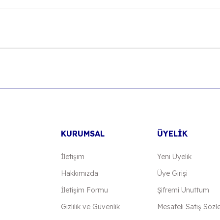
onularda yetersiz gördüğünüz noktaları öneri formunu kullanarak tarafımıza
Bu ürüne ilk yorumu siz yapın!
Yorum Yaz
KURUMSAL
ÜYELİK
İletişim
Yeni Üyelik
Hakkımızda
Üye Girişi
İletişim Formu
Şifremi Unuttum
Gönder
Gizlilik ve Güvenlik
Mesafeli Satış Sözl