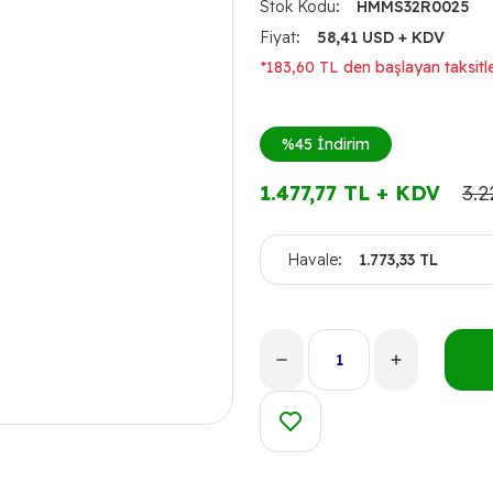
Stok Kodu
HMMS32R0025
Fiyat
58,41 USD + KDV
*183,60 TL den başlayan taksitle
%45
İndirim
1.477,77 TL + KDV
3.2
Havale
1.773,33 TL