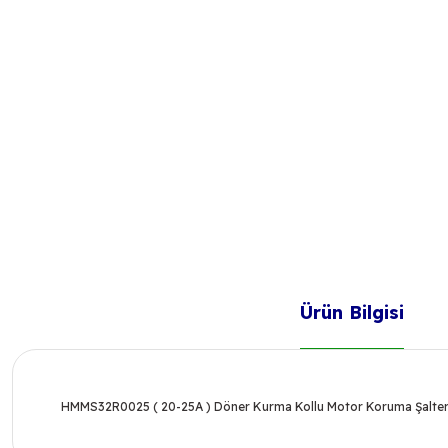
Ürün Bilgisi
HMMS32R0025 ( 20-25A ) Döner Kurma Kollu Motor Koruma Şalteri