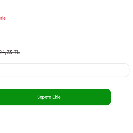
rle!
24,23 TL
Sepete Ekle