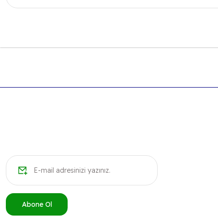
Bu ürünün fiyat bilgisi, resim, ürün açıklamalarında ve diğer k
Görüş ve önerileriniz için teşekkür ederiz.
Ürün resmi kalitesiz, bozuk veya görüntülenemiyor.
Ürün açıklamasında eksik bilgiler bulunuyor.
Ürün bilgilerinde hatalar bulunuyor.
Ürün fiyatı diğer sitelerden daha pahalı.
Bu ürüne benzer farklı alternatifler olmalı.
Abone Ol