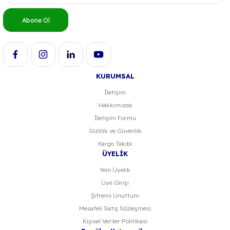
Ürün bilgilerinde hatalar bulunuyor.
Abone Ol
Ürün fiyatı diğer sitelerden daha pahalı.
Bu ürüne benzer farklı alternatifler olmalı.
KURUMSAL
İletişim
Hakkımızda
Gönder
İletişim Formu
Gizlilik ve Güvenlik
Kargo Takibi
ÜYELİK
Yeni Üyelik
Üye Girişi
Şifremi Unuttum
Mesafeli Satış Sözleşmesi
Kişisel Veriler Politikası