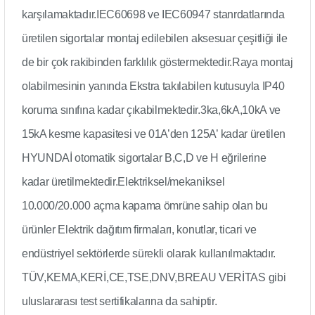
karşılamaktadır.IEC60698 ve IEC60947 stanrdatlarında
üretilen sigortalar montaj edilebilen aksesuar çeşitliği ile
de bir çok rakibinden farklılık göstermektedir.Raya montaj
olabilmesinin yanında Ekstra takılabilen kutusuyla IP40
koruma sınıfına kadar çıkabilmektedir.3ka,6kA,10kA ve
15kA kesme kapasitesi ve 01A’den 125A’ kadar üretilen
HYUNDAİ otomatik sigortalar B,C,D ve H eğrilerine
kadar üretilmektedir.Elektriksel/mekaniksel
10.000/20.000 açma kapama ömrüne sahip olan bu
ürünler Elektrik dağıtım firmaları, konutlar, ticari ve
endüstriyel sektörlerde sürekli olarak kullanılmaktadır.
TÜV,KEMA,KERİ,CE,TSE,DNV,BREAU VERİTAS gibi
uluslararası test sertifikalarına da sahiptir.