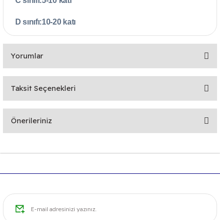
C sınıfı:5-10 katı
D sınıfı:10-20 katı
Yorumlar
Taksit Seçenekleri
Bu ürüne ilk yorumu siz yapın!
Önerileriniz
Yorum Yaz
Bu ürünün fiyat bilgisi, resim, ürün açıklamalarında ve diğer
konularda yetersiz gördüğünüz noktaları öneri formunu
kullanarak tarafımıza iletebilirsiniz.
Görüş ve önerileriniz için teşekkür ederiz.
Ürün resmi kalitesiz, bozuk veya görüntülenemiyor.
Ürün açıklamasında eksik bilgiler bulunuyor.