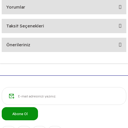
Yorumlar
Taksit Seçenekleri
Bu ürüne ilk yorumu siz yapın!
Önerileriniz
Yorum Yaz
Bu ürünün fiyat bilgisi, resim, ürün açıklamalarında ve diğer
konularda yetersiz gördüğünüz noktaları öneri formunu
kullanarak tarafımıza iletebilirsiniz.
Görüş ve önerileriniz için teşekkür ederiz.
Ürün resmi kalitesiz, bozuk veya görüntülenemiyor.
Ürün açıklamasında eksik bilgiler bulunuyor.
Ürün bilgilerinde hatalar bulunuyor.
Abone Ol
Ürün fiyatı diğer sitelerden daha pahalı.
Bu ürüne benzer farklı alternatifler olmalı.