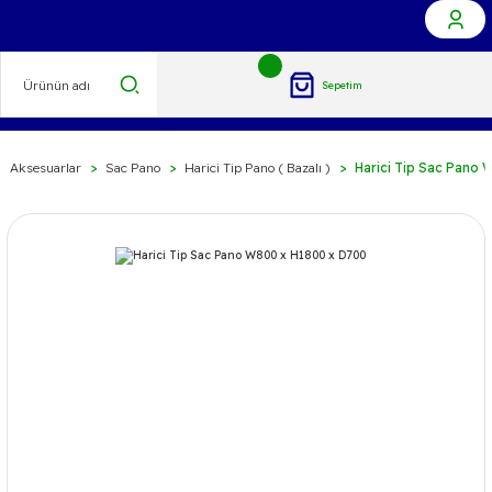
Sepetim
ç Aksesuarlar
Sac Pano
Harici Tip Pano ( Bazalı )
Harici Tip Sac Pano