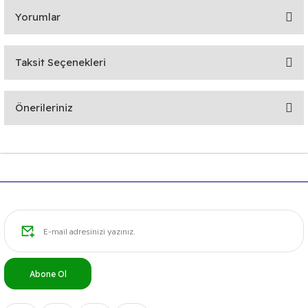
Yorumlar
Taksit Seçenekleri
Bu ürüne ilk yorumu siz yapın!
Önerileriniz
Yorum Yaz
Bu ürünün fiyat bilgisi, resim, ürün açıklamalarında ve diğer
konularda yetersiz gördüğünüz noktaları öneri formunu
kullanarak tarafımıza iletebilirsiniz.
Görüş ve önerileriniz için teşekkür ederiz.
Ürün resmi kalitesiz, bozuk veya görüntülenemiyor.
Ürün açıklamasında eksik bilgiler bulunuyor.
Ürün bilgilerinde hatalar bulunuyor.
Abone Ol
Ürün fiyatı diğer sitelerden daha pahalı.
Bu ürüne benzer farklı alternatifler olmalı.