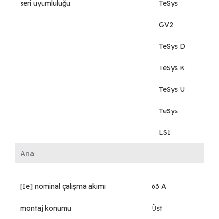
seri uyumluluğu
TeSys
GV2
TeSys D
TeSys K
TeSys U
TeSys
LS1
Ana
[Ie] nominal çalışma akımı
63 A
montaj konumu
Üst