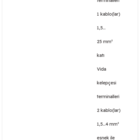
terminalleri
1 kablo(lar)
1,5…
25 mm²
katı
Vida
kelepçesi
terminalleri
2 kablo(lar)
1,5…4 mm²
esnek ile