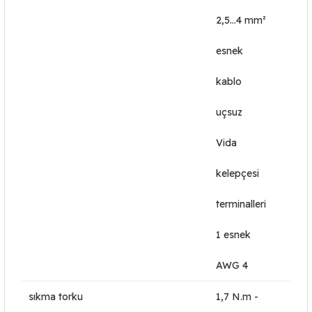
2,5…4 mm²
esnek
kablo
uçsuz
Vida
kelepçesi
terminalleri
1 esnek
AWG 4
sıkma torku
1,7 N.m -