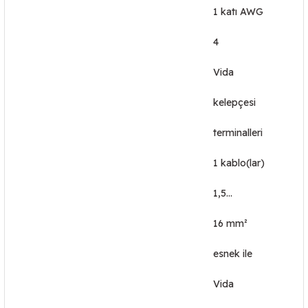
1 katı AWG
4
Vida
kelepçesi
terminalleri
1 kablo(lar)
1,5…
16 mm²
esnek ile
Vida