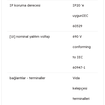
IP koruma derecesi
IP20 'e
uygunIEC
60529
[Ui] nominal yalıtım voltajı
690 V
conforming
to IEC
60947-1
bağlantılar - terminaller
Vida
kelepçesi
terminalleri