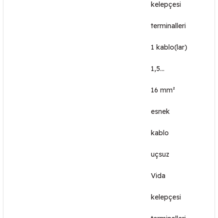
kelepçesi
terminalleri
1 kablo(lar)
1,5…
16 mm²
esnek
kablo
uçsuz
Vida
kelepçesi