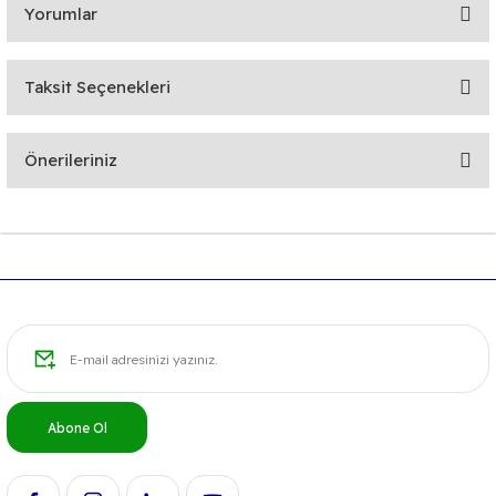
Yorumlar
Taksit Seçenekleri
Bu ürüne ilk yorumu siz yapın!
Önerileriniz
Yorum Yaz
Bu ürünün fiyat bilgisi, resim, ürün açıklamalarında ve diğer
konularda yetersiz gördüğünüz noktaları öneri formunu
kullanarak tarafımıza iletebilirsiniz.
Görüş ve önerileriniz için teşekkür ederiz.
Ürün resmi kalitesiz, bozuk veya görüntülenemiyor.
Ürün açıklamasında eksik bilgiler bulunuyor.
Ürün bilgilerinde hatalar bulunuyor.
Abone Ol
Ürün fiyatı diğer sitelerden daha pahalı.
Bu ürüne benzer farklı alternatifler olmalı.