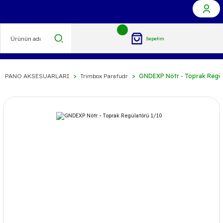
Sepetim
PANO AKSESUARLARI
Trimbox Parafudr
GNDEXP Nötr - Toprak Regül