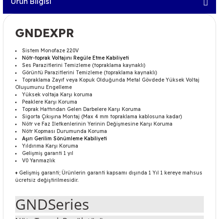
Ürün Bilgisi
GNDEXPR
Sistem Monofaze 220V
Nötr-toprak Voltajını Regüle Etme Kabiliyeti
Ses Parazitlerini Temizleme (topraklama kaynaklı)
Görüntü Parazitlerini Temizleme (topraklama kaynaklı)
Topraklama Zayıf veya Kopuk Olduğunda Metal Gövdede Yüksek Voltaj
Oluşumunu Engelleme
Yüksek voltaja Karşı koruma
Peaklere Karşı Koruma
Toprak Hattından Gelen Darbelere Karşı Koruma
Sigorta Çıkışına Montaj (Max 4 mm topraklama kablosuna kadar)
Nötr ve Faz İletkenlerinin Yerinin Değişmesine Karşı Koruma
Nötr Kopması Durumunda Koruma
Aşırı Gerilim Sönümleme Kabiliyeti
Yıldırıma Karşı Koruma
Gelişmiş garanti 1 yıl
V0 Yanmazlık
♦ Gelişmiş garanti; Ürünlerin garanti kapsamı dışında 1 Yıl 1 kereye mahsus
ücretsiz değiştirilmesidir.
GNDSeries