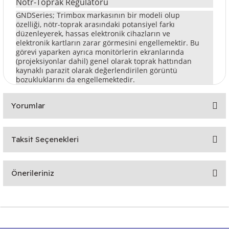
Nötr-Toprak Regülatörü
GNDSeries; Trimbox markasının bir modeli olup
özelliği, nötr-toprak arasındaki potansiyel farkı
düzenleyerek, hassas elektronik cihazların ve
elektronik kartların zarar görmesini engellemektir. Bu
görevi yaparken ayrıca monitörlerin ekranlarında
(projeksiyonlar dahil) genel olarak toprak hattından
kaynaklı parazit olarak değerlendirilen görüntü
bozukluklarını da engellemektedir.
Yorumlar
Taksit Seçenekleri
Bu ürüne ilk yorumu siz yapın!
Önerileriniz
Yorum Yaz
Bu ürünün fiyat bilgisi, resim, ürün açıklamalarında ve diğer
konularda yetersiz gördüğünüz noktaları öneri formunu
kullanarak tarafımıza iletebilirsiniz.