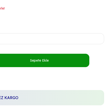
rle!
Sepete Ekle
SİZ KARGO