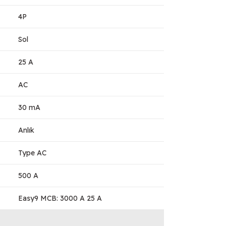
4P
Sol
25 A
AC
30 mA
Anlık
Type AC
500 A
Easy9 MCB: 3000 A 25 A