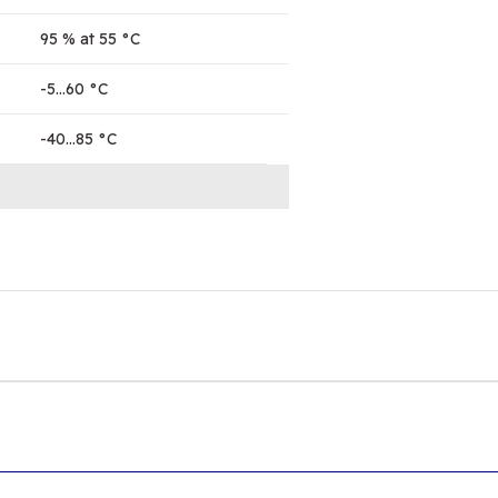
95 % at 55 °C
-5…60 °C
-40…85 °C
onularda yetersiz gördüğünüz noktaları öneri formunu kullanarak tarafımıza
Bu ürüne ilk yorumu siz yapın!
Yorum Yaz