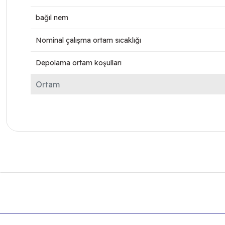
bağıl nem
Nominal çalışma ortam sıcaklığı
Depolama ortam koşulları
Ortam
Bu ürünün fiyat bilgisi, resim, ürün açıklamalarında ve diğer k
Görüş ve önerileriniz için teşekkür ederiz.
Ürün resmi kalitesiz, bozuk veya görüntülenemiyor.
Ürün açıklamasında eksik bilgiler bulunuyor.
Ürün bilgilerinde hatalar bulunuyor.