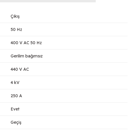
Çıkış
50 Hz
400 V AC 50 Hz
Gerilim bağımsız
440 V AC
4 kV
250 A
Evet
Geçiş