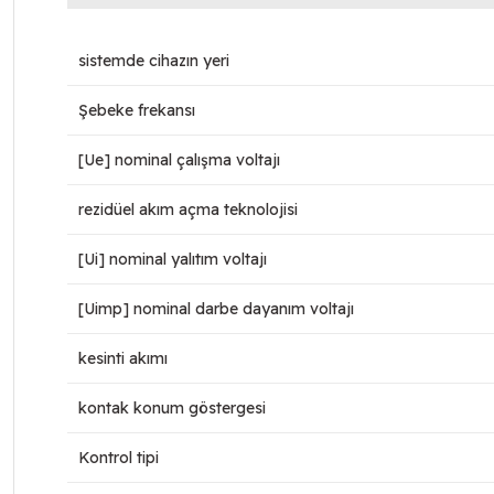
sistemde cihazın yeri
Şebeke frekansı
[Ue] nominal çalışma voltajı
rezidüel akım açma teknolojisi
[Ui] nominal yalıtım voltajı
[Uimp] nominal darbe dayanım voltajı
kesinti akımı
kontak konum göstergesi
Kontrol tipi