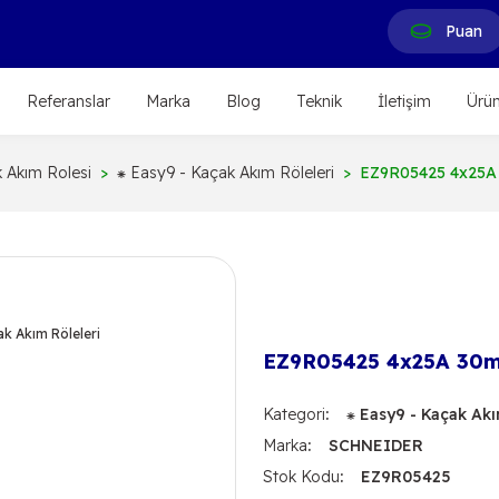
Puan
Referanslar
Marka
Blog
Teknik
İletişim
Ürün
 Akım Rolesi
⁕ Easy9 - Kaçak Akım Röleleri
EZ9R05425 4x25A 
EZ9R05425 4x25A 30mA
Kategori
⁕ Easy9 - Kaçak Akı
Marka
SCHNEIDER
Stok Kodu
EZ9R05425