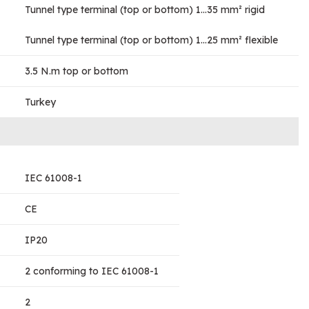
Tunnel type terminal (top or bottom) 1…35 mm² rigid
Tunnel type terminal (top or bottom) 1…25 mm² flexible
3.5 N.m top or bottom
Turkey
IEC 61008-1
CE
IP20
2 conforming to IEC 61008-1
2