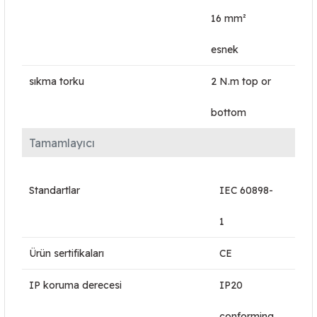
16 mm²
esnek
sıkma torku
2 N.m top or
bottom
Tamamlayıcı
Standartlar
IEC 60898-
1
Ürün sertifikaları
CE
IP koruma derecesi
IP20
conforming