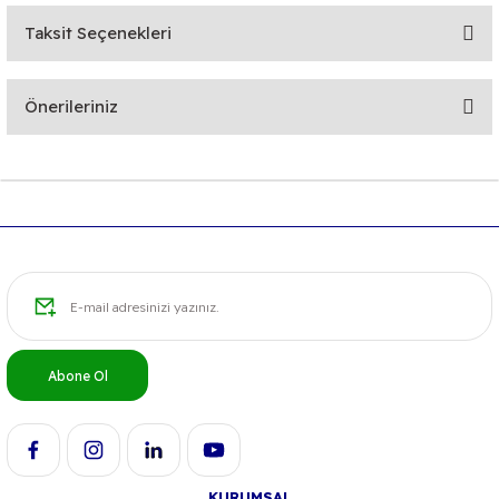
Taksit Seçenekleri
Bu ürüne ilk yorumu siz yapın!
Önerileriniz
Yorum Yaz
Bu ürünün fiyat bilgisi, resim, ürün açıklamalarında ve diğer
konularda yetersiz gördüğünüz noktaları öneri formunu
kullanarak tarafımıza iletebilirsiniz.
Görüş ve önerileriniz için teşekkür ederiz.
Ürün resmi kalitesiz, bozuk veya görüntülenemiyor.
Ürün açıklamasında eksik bilgiler bulunuyor.
Ürün bilgilerinde hatalar bulunuyor.
Abone Ol
Ürün fiyatı diğer sitelerden daha pahalı.
Bu ürüne benzer farklı alternatifler olmalı.
KURUMSAL