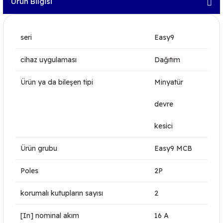
Ürün Bilgisi
seri
Easy9
cihaz uygulaması
Dağıtım
Ürün ya da bileşen tipi
Minyatür
devre
kesici
Ürün grubu
Easy9 MCB
Poles
2P
korumalı kutupların sayısı
2
[In] nominal akım
16 A