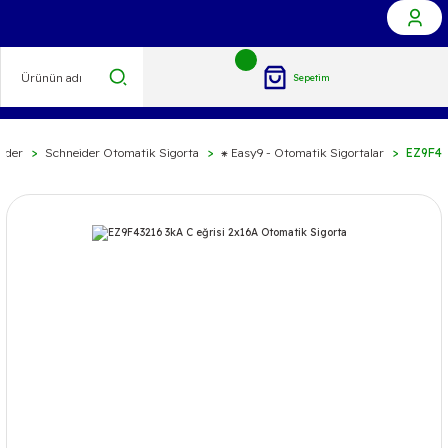
Sepetim
ider
Schneider Otomatik Sigorta
⁕ Easy9 - Otomatik Sigortalar
EZ9F43