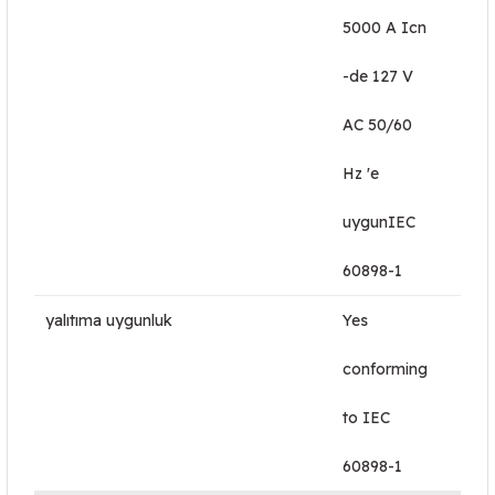
5000 A Icn
-de 127 V
AC 50/60
Hz 'e
uygunIEC
60898-1
yalıtıma uygunluk
Yes
conforming
to IEC
60898-1