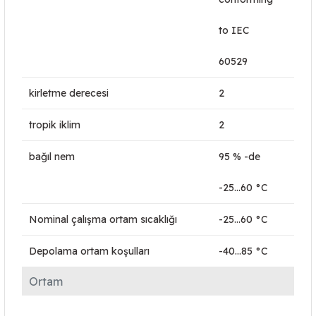
to IEC
60529
kirletme derecesi
2
tropik iklim
2
bağıl nem
95 % -de
-25…60 °C
Nominal çalışma ortam sıcaklığı
-25…60 °C
Depolama ortam koşulları
-40…85 °C
Ortam