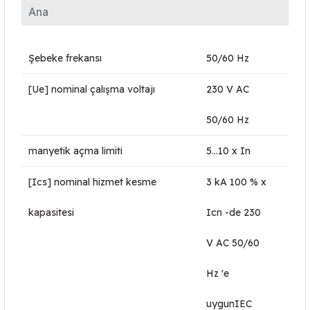
Ana
Şebeke frekansı
50/60 Hz
[Ue] nominal çalışma voltajı
230 V AC
50/60 Hz
manyetik açma limiti
5...10 x In
[Ics] nominal hizmet kesme
3 kA 100 % x
kapasitesi
Icn -de 230
V AC 50/60
Hz 'e
uygunIEC