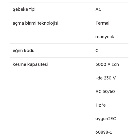
Şebeke tipi
AC
açma birimi teknolojisi
Termal
manyetik
eğim kodu
C
kesme kapasitesi
3000 A Icn
-de 230 V
AC 50/60
Hz 'e
uygunIEC
60898-1